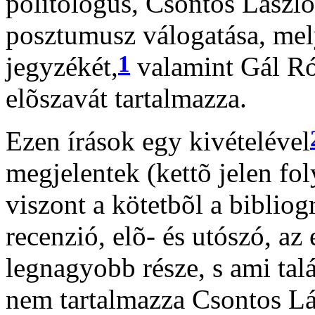
politológus, Csontos Lász
posztumusz válogatása, mel
1
jegyzékét,
valamint Gál Ró
elõszavát tartalmazza.
Ezen írások egy kivételével
megjelentek (kettõ jelen fol
viszont a kötetbõl a bibliog
recenzió, elõ- és utószó, az
legnagyobb része, s ami tal
nem tartalmazza Csontos Lá