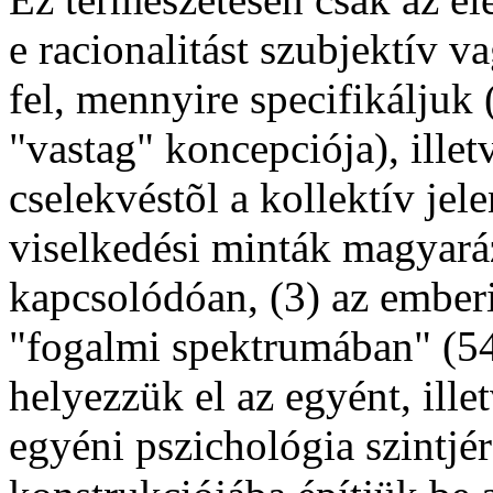
e racionalitást szubjektív 
fel, mennyire specifikáljuk 
"vastag" koncepciója), illet
cselekvéstõl a kollektív je
viselkedési minták magyará
kapcsolódóan, (3) az emberi
"fogalmi spektrumában" (54-
helyezzük el az egyént, ill
egyéni pszichológia szintjé