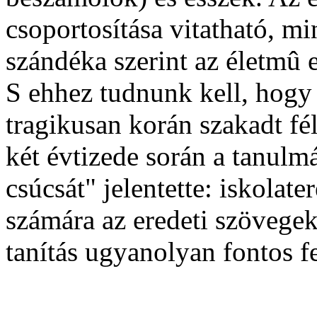
csoportosítása vitatható, mi
szándéka szerint az életmû e
S ehhez tudnunk kell, hog
tragikusan korán szakadt f
két évtizede során a tanulm
csúcsát" jelentette: iskolat
számára az eredeti szövegek
tanítás ugyanolyan fontos fe