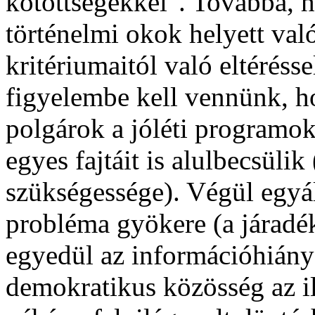
kötöttségekkel". Továbbá, ha
történelmi okok helyett va
kritériumaitól való eltéréss
figyelembe kell vennünk, ho
polgárok a jóléti programok
egyes fajtáit is alulbecsüli
szükségessége). Végül egyá
probléma gyökere (a járadék
egyedül az információhiány 
demokratikus közösség az il