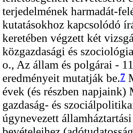
terjedelmének harmadát-fel
kutatásokhoz kapcsolódó írá
keretében végzett két vizsg
közgazdasági és szociológia
o., Az állam és polgárai - 1
7
eredményeit mutatják be.
M
évek (és részben napjaink)
gazdaság- és szociálpolitik
úgynevezett államháztartási
bevételeihez (adótudatosság)