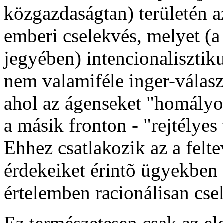
közgazdaságtan) területén a
emberi cselekvés, melyet (
jegyében) intencionalisztik
nem valamiféle inger-válas
ahol az ágenseket "homályos
a másik fronton - "rejtélyes
Ehhez csatlakozik az a felt
érdekeiket érintõ ügyekben
értelemben racionálisan csel
Ez természetesen csak az el