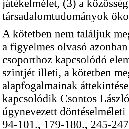
játékelmélet, (3) a közösség
társadalomtudományok ökon
A kötetben nem találjuk meg
a figyelmes olvasó azonban
csoporthoz kapcsolódó elem
szintjét illeti, a kötetben m
alapfogalmainak áttekintése
kapcsolódik Csontos László
úgynevezett döntéselméleti 
94-101., 179-180., 245-247.