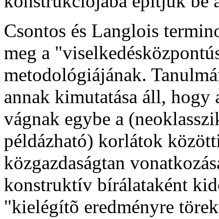
konstrukciójába építjük be a
Csontos és Langlois terminol
meg a "viselkedésközpontúsá
metodológiájának. Tanulmá
annak kimutatása áll, hogy 
vágnak egybe a (neoklasszi
példázható) korlátok közötti
közgazdaságtan vonatkozás
konstruktív bírálataként kid
"kielégítõ eredményre törek