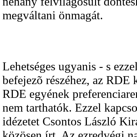
néhány felvilágosult dönté
megváltani önmagát.
Lehetséges ugyanis - s ezz
befejezõ részéhez, az RDE k
RDE egyének preferenciaren
nem tarthatók. Ezzel kapcs
idézetet Csontos László Kir
közösen írt, Az ezredvégi n