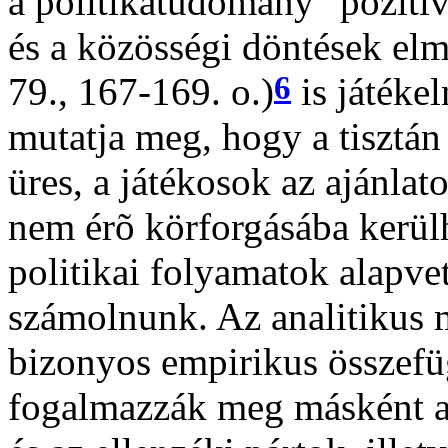
a politikatudomány "pozití
és a közösségi döntések elm
6
79., 167-169. o.)
is játéke
mutatja meg, hogy a tisztán
üres, a játékosok az ajánlat
nem érõ körforgásába kerülh
politikai folyamatok alapvet
számolnunk. Az analitikus 
bizonyos empirikus összefüg
fogalmazzák meg másként a 