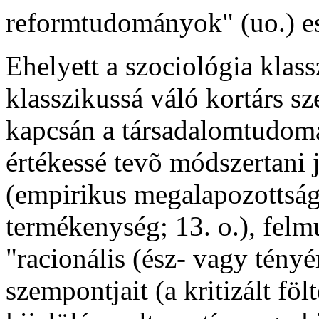
reformtudományok" (uo.) e
Ehelyett a szociológia klas
klasszikussá váló kortárs s
kapcsán a társadalomtudomá
értékessé tevõ módszertani 
(empirikus megalapozottság,
termékenység; 13. o.), felmu
"racionális (ész- vagy tény
szempontjait (a kritizált fö