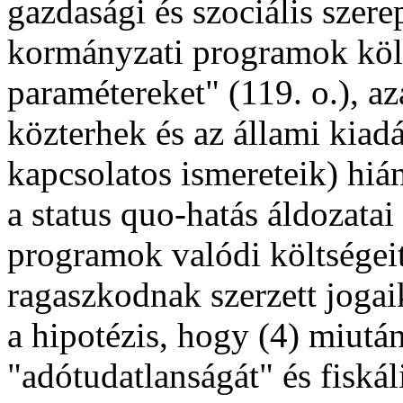
gazdasági és szociális szere
kormányzati programok költs
paramétereket" (119. o.), a
közterhek és az állami kiad
kapcsolatos ismereteik) hiány
a status quo-hatás áldozatai
programok valódi költségeit
ragaszkodnak szerzett jogai
a hipotézis, hogy (4) miutá
"adótudatlanságát" és fiskáli