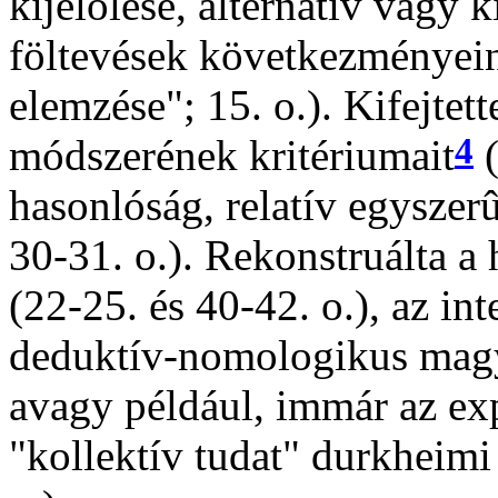
kijelölése, alternatív vagy 
föltevések következményei
elemzése"; 15. o.). Kifejtet
4
módszerének kritériumait
(
hasonlóság, relatív egysze
30-31. o.). Rekonstruálta a 
(22-25. és 40-42. o.), az int
deduktív-nomologikus magya
avagy például, immár az ex
"kollektív tudat" durkheimi