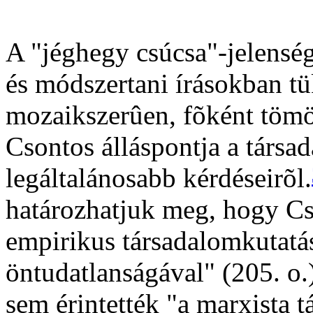
A "jéghegy csúcsa"-jelenség 
és módszertani írásokban t
mozaikszerûen, fõként tömö
Csontos álláspontja a tár
legáltalánosabb kérdéseirõl.
határozhatjuk meg, hogy Cs
empirikus társadalomkutatá
öntudatlanságával" (205. o
sem érintették "a marxista t