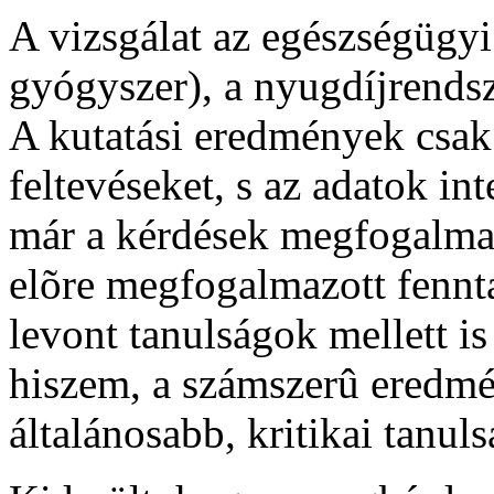
A vizsgálat az egészségügyi 
gyógyszer), a nyugdíjrendsze
A kutatási eredmények csak 
feltevéseket, s az adatok int
már a kérdések megfogalmazá
elõre megfogalmazott fennta
levont tanulságok mellett is 
hiszem, a számszerû eredmé
általánosabb, kritikai tanul