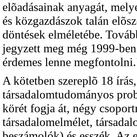
elõadásainak anyagát, mely
és közgazdászok talán elõsz
döntések elméletébe. Tovább
jegyzett meg még 1999-ben
érdemes lenne megfontolni.
A kötetben szereplõ 18 írás,
társadalomtudományos probl
körét fogja át, négy csoport
társadalomelmélet, társada
beszámolók) és esszék. Az 