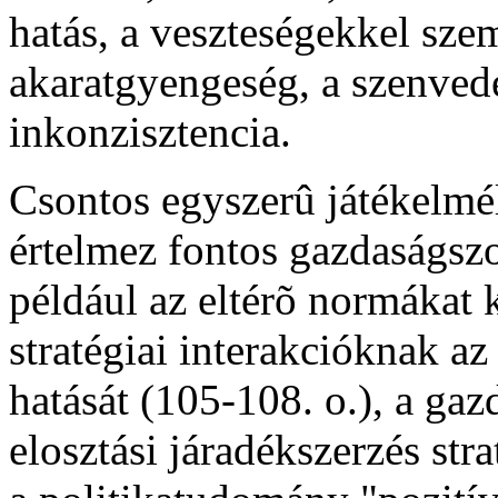
hatás, a veszteségekkel szem
akaratgyengeség, a szenved
inkonzisztencia.
Csontos egyszerû játékelmél
értelmez fontos gazdaságszo
például az eltérõ normákat
stratégiai interakcióknak a
hatását (105-108. o.), a ga
elosztási járadékszerzés str