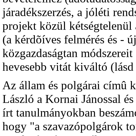
járadékszerzés, a jóléti rend
projekt közül kétségtelenül
(a kérdõíves felmérés és - új
közgazdaságtan módszereit 
hevesebb vitát kiváltó (lásd
Az állam és polgárai címû 
László a Kornai Jánossal é
írt tanulmányokban beszámol
hogy "a szavazópolgárok tor