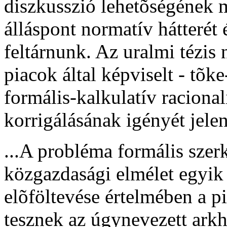
diszkusszió lehetõségének 
álláspont normatív hátterét 
feltárnunk. Az uralmi tézis 
piacok által képviselt - tõ
formális-kalkulatív racionali
korrigálásának igényét jelen
...A probléma formális szer
közgazdasági elmélet egyik 
elõföltevése értelmében a pi
tesznek az úgynevezett ar