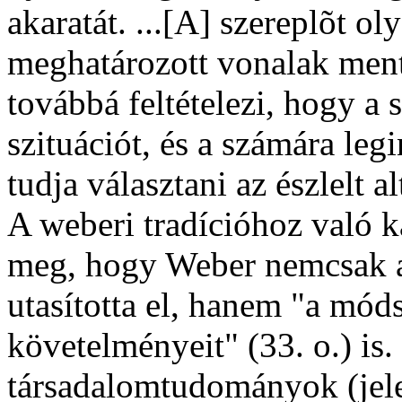
akaratát. ...[A] szereplõt o
meghatározott vonalak menté
továbbá feltételezi, hogy a 
szituációt, és a számára leg
tudja választani az észlelt a
A weberi tradícióhoz való k
meg, hogy Weber nemcsak a
utasította el, hanem "a mód
követelményeit" (33. o.) is.
társadalomtudományok (jele