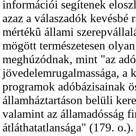
információi segítenek eloszl
azaz a válaszadók kevésbé 
mértékû állami szerepvállal
mögött természetesen olyan 
meghúzódnak, mint "az adór
jövedelemrugalmassága, a k
programok adóbázisainak ös
államháztartáson belüli kere
valamint az államadósság f
átláthatatlansága" (179. o.).