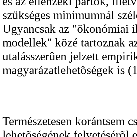
és az ellenzéki pártok, ille
szükséges minimumnál széle
Ugyancsak az "ökonómiai i
modellek" közé tartoznak a
utalásszerûen jelzett empir
magyarázatlehetõségek is (13
Természetesen korántsem cs
lehetõségének felvetésérõl e