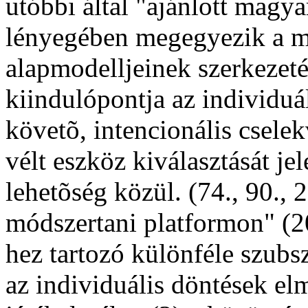
utóbbi által "ajánlott magya
lényegében megegyezik a m
alapmodelljeinek szerkezeté
kiindulópontja az individuál
követõ, intencionális csele
vélt eszköz kiválasztását je
lehetõség közül. (74., 90., 
módszertani platformon" (2
hez tartozó különféle szubsz
az individuális döntések elm