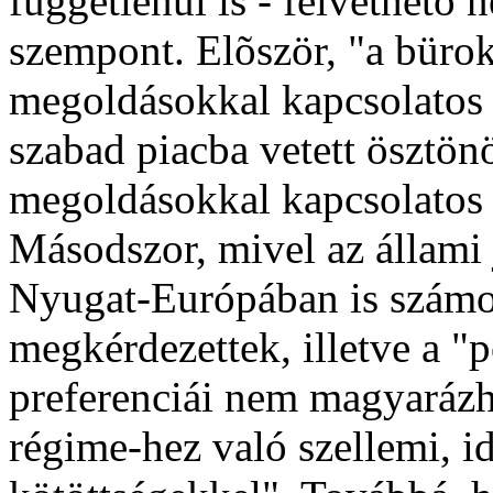
függetlenül is - felvethetõ 
szempont. Elõször, "a bürok
megoldásokkal kapcsolatos n
szabad piacba vetett ösztönö
megoldásokkal kapcsolatos i
Másodszor, mivel az állami j
Nyugat-Európában is számo
megkérdezettek, illetve a "p
preferenciái nem magyarázh
régime-hez való szellemi, id