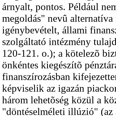
árnyalt, pontos. Például ne
megoldás" nevû alternatíva 
igénybevételt, állami finans
szolgáltató intézmény tulaj
120-121. o.); a kötelezõ bi
önkéntes kiegészítõ pénztár
finanszírozásban kifejezet
képviselik az igazán piacko
három lehetõség közül a köz
"döntéselméleti illúzió" (az