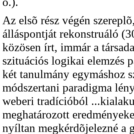
o.).
Az elsõ rész végén szerepl
álláspontját rekonstruáló (3
közösen írt, immár a társada
szituációs logikai elemzés 
két tanulmány egymáshoz s
módszertani paradigma lény
weberi tradícióból ...kialak
meghatározott eredményeket
nyíltan megkérdõjelezné a 