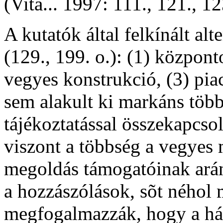
(Vita... 1997: 111., 121., 12
A kutatók által felkínált a
(129., 199. o.): (1) központ
vegyes konstrukció, (3) pia
sem alakult ki markáns több
tájékoztatással összekapcso
viszont a többség a vegyes 
megoldás támogatóinak ará
a hozzászólások, sõt néhol 
megfogalmazzák, hogy a há