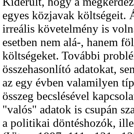
Kiderült, hogy a megkérdez
egyes közjavak költségeit. 
irreális követelmény is vol
esetben nem alá-, hanem föl
költségeket. További prob
összehasonlító adatokat, s
az egy évben valamilyen tí
összeg becslésével kapcsola
"valós" adatok is csupán sz
a politikai döntéshozók, ill