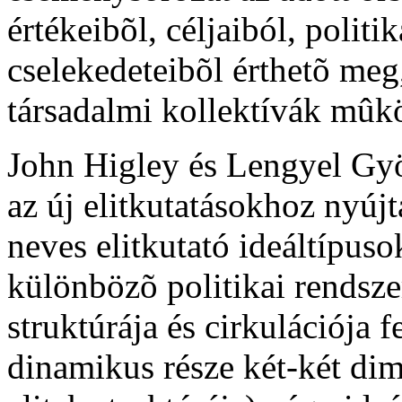
értékeibõl, céljaiból, politi
cselekedeteibõl érthetõ me
társadalmi kollektívák mûk
John Higley és Lengyel Gy
az új elitkutatásokhoz nyúj
neves elitkutató ideáltípuso
különbözõ politikai rendsze
struktúrája és cirkulációja 
dinamikus része két-két dim