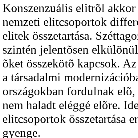
Konszenzuális elitrõl akkor
nemzeti elitcsoportok differ
elitek összetartása. Széttago
szintén jelentõsen elkülön
õket összekötõ kapcsok. Az 
a társadalmi modernizációb
országokban fordulnak elõ, o
nem haladt eléggé elõre. Ide
elitcsoportok összetartása e
gyenge.