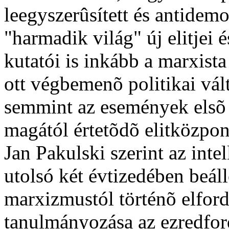
leegyszerûsített és antidem
"harmadik világ" új elitjei 
kutatói is inkább a marxist
ott végbemenõ politikai vá
semmint az események elsõ 
magától értetõdõ elitközpon
Jan Pakulski szerint az inte
utolsó két évtizedében beáll
marxizmustól történõ elfordu
tanulmányozása az ezredfor