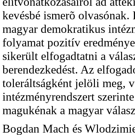
elitvonatkozásairól ad átte
kevésbé ismerõ olvasónak. 
magyar demokratikus intézmé
folyamat pozitív eredménye
sikerült elfogadtatni a vála
berendezkedést. Az elfogad
toleráltságként jelöli meg, v
intézményrendszert szerint
magukénak a magyar válasz
Bogdan Mach és Wlodzimie