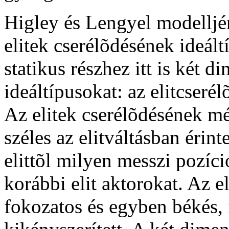
Higley és Lengyel modelljé
elitek cserélõdésének ideált
statikus részhez itt is két 
ideáltípusokat: az elitcseré
Az elitek cserélõdésének mér
széles az elitváltásban érint
elittõl milyen messzi pozíci
korábbi elit aktorokat. Az e
fokozatos és egyben békés, i