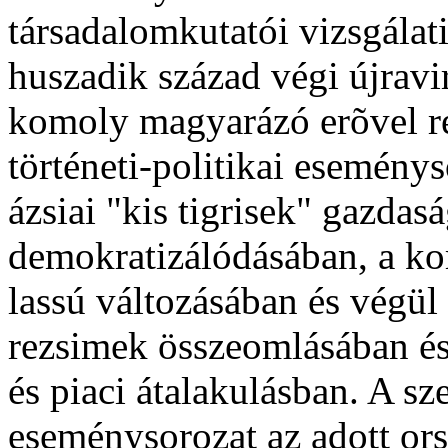
társadalomkutatói vizsgálati
huszadik század végi újrav
komoly magyarázó erõvel r
történeti-politikai esemény
ázsiai "kis tigrisek" gazdasá
demokratizálódásában, a k
lassú változásában és végül
rezsimek összeomlásában és
és piaci átalakulásban. A s
eseménysorozat az adott ors