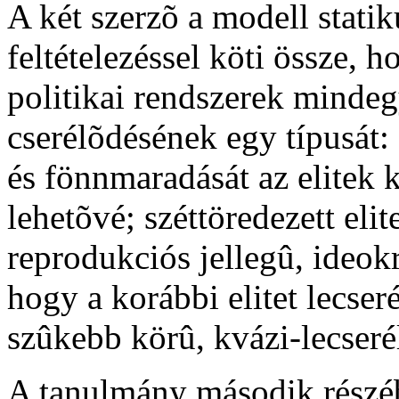
A két szerzõ a modell statik
feltételezéssel köti össze, 
politikai rendszerek mindeg
cserélõdésének egy típusát: 
és fönnmaradását az elitek k
lehetõvé; széttöredezett elit
reprodukciós jellegû, ideokr
hogy a korábbi elitet lecser
szûkebb körû, kvázi-lecseré
A tanulmány második részéb