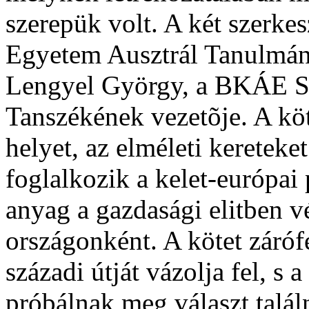
szerepük volt. A két szerkes
Egyetem Ausztrál Tanulmán
Lengyel György, a BKÁE Szo
Tanszékének vezetõje. A kö
helyet, az elméleti kereteke
foglalkozik a kelet-európai p
anyag a gazdasági elitben 
országonként. A kötet zárófe
századi útját vázolja fel, s 
próbálnak meg választ talál