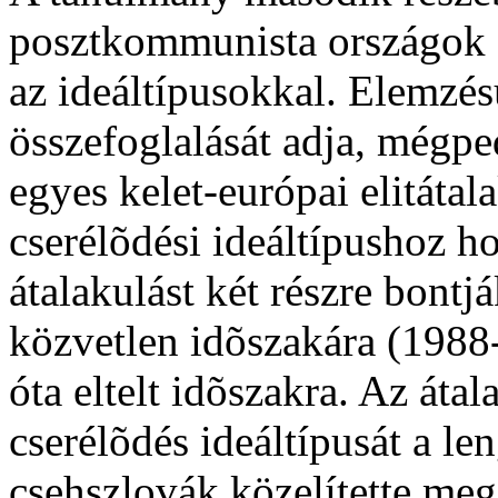
posztkommunista országok á
az ideáltípusokkal. Elemzé
összefoglalását adja, mégp
egyes kelet-európai elitáta
cserélõdési ideáltípushoz 
átalakulást két részre bontjá
közvetlen idõszakára (1988
óta eltelt idõszakra. Az átal
cserélõdés ideáltípusát a le
csehszlovák közelítette meg