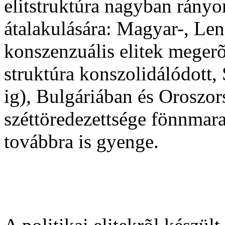
elitstruktúra nagyban rány
átalakulására: Magyar-, Le
konszenzuális elitek meger
struktúra konszolidálódott,
ig), Bulgáriában és Oroszor
széttöredezettsége fönnmar
továbbra is gyenge.