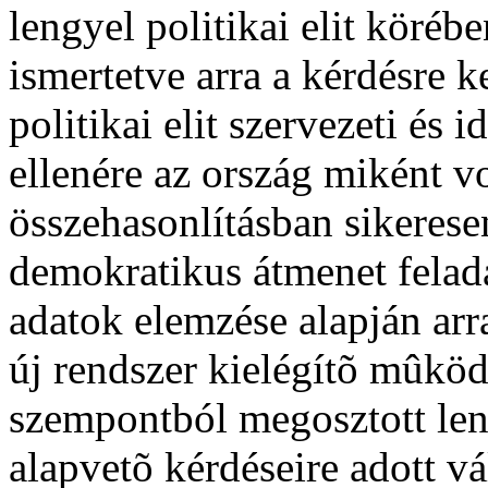
lengyel politikai elit köréb
ismertetve arra a kérdésre k
politikai elit szervezeti és 
ellenére az ország miként v
összehasonlításban sikerese
demokratikus átmenet felada
adatok elemzése alapján arra
új rendszer kielégítõ mûköd
szempontból megosztott leng
alapvetõ kérdéseire adott vá