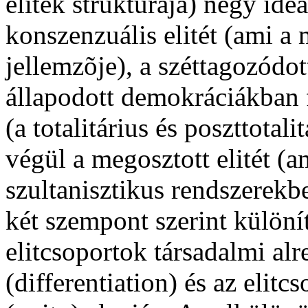
elitek struktúrája) négy ide
konszenzuális elitét (ami a
jellemzõje), a széttagozódo
állapodott demokráciákban fo
(a totalitárius és poszttotal
végül a megosztott elitét (a
szultanisztikus rendszerekbe
két szempont szerint különít
elitcsoportok társadalmi alr
(differentiation) és az elitc