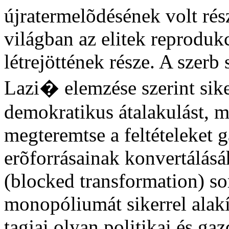
újratermelõdésének volt rész
világban az elitek reprodukc
létrejöttének része. A szerb
Lazi� elemzése szerint siker
demokratikus átalakulást, m
megteremtse a feltételeket g
erõforrásainak konvertálásáh
(blocked transformation) so
monopóliumát sikerrel alakít
tagjai olyan politikai és g