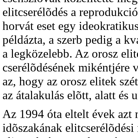
elitcserélõdés a reprodukció
horvát eset egy ideokratikus
példázta, a szerb pedig a kvá
a legközelebb. Az orosz elit
cserélõdésének mikéntjére v
az, hogy az orosz elitek szé
az átalakulás elõtt, alatt és u
Az 1994 óta eltelt évek azt
idõszakának elitcserélõdési 