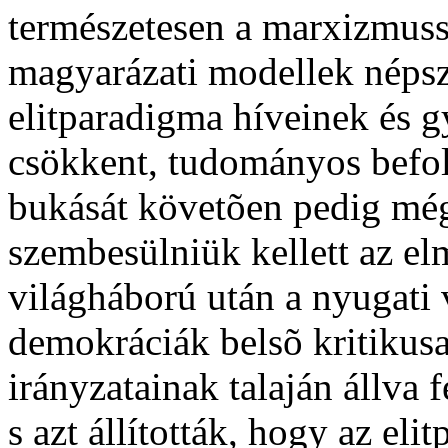
természetesen a marxizmuss
magyarázati modellek népsze
elitparadigma híveinek és 
csökkent, tudományos befo
bukását követõen pedig még 
szembesülniük kellett az el
világháború után a nyugati 
demokráciák belsõ kritikus
irányzatainak talaján állva f
s azt állították, hogy az el