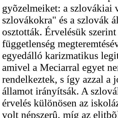
gyõzelmeiket: a szlovákiai v
szlovákokra" és a szlovák á
osztották. Érvelésük szerin
függetlenség megteremtéséve
egyedálló karizmatikus legit
amivel a Meciarral egyet ne
rendelkeztek, s így azzal a 
államot irányítsák. A szlov
érvelés különösen az iskolá
volt népszerû, míg az elitb