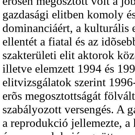
erõsen megosztott volt a job
gazdasági elitben komoly és
dominanciáért, a kulturális 
ellentét a fiatal és az idõs
szakterületi elit aktorok közö
illetve elemzett 1994 és 19
elitvizsgálatok szerint 1996
erõs megosztottságát fölvált
szabályozott versengés. A g
a reprodukció jellemezte, a k