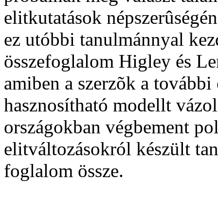
elitkutatások népszerûségén
ez utóbbi tanulmánnyal kez
összefoglalom Higley és Le
amiben a szerzõk a további 
hasznosítható modellt vázol
országokban végbement poli
elitváltozásokról készült 
foglalom össze.