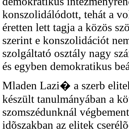
demokratikus intézményrends
konszolidálódott, tehát a 
éretten lett tagja a közös s
szerint e konszolidációt ne
szolgáltató osztály nagy sz
és egyben demokratikus beál
Mladen Lazi� a szerb elite
készült tanulmányában a kö
szomszédunknál végbement v
idõszakban az elitek cserél