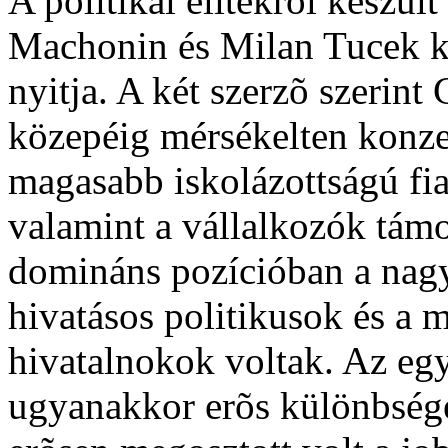
A politikai elitekrõl készül
Machonin és Milan Tucek ké
nyitja. A két szerzõ szerint
közepéig mérsékelten konzer
magasabb iskolázottságú fia
valamint a vállalkozók támo
domináns pozícióban a nagyv
hivatásos politikusok és a 
hivatalnokok voltak. Az egye
ugyanakkor erõs különbségek