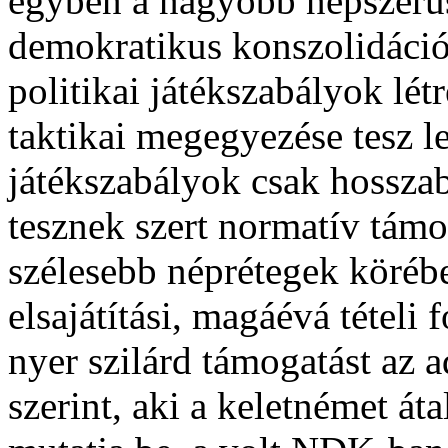
egyben a nagyobb népszerûs
demokratikus konszolidáció
politikai játékszabályok lét
taktikai megegyezése tesz 
játékszabályok csak hossz
tesznek szert normatív támog
szélesebb néprétegek köréb
elsajátítási, magáévá tétel
nyer szilárd támogatást az 
szerint, aki a keletnémet át