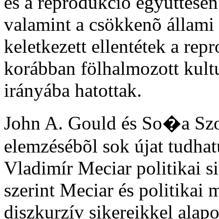
és a reprodukció együttesen:
valamint a csökkenõ állami 
keletkezett ellentétek a rep
korábban fölhalmozott kultu
irányába hatottak.
John A. Gould és So�a Szo
elemzésébõl sok újat tudhat
Vladimír Meciar politikai si
szerint Meciar és politikai
diszkurzív sikereikkel alap