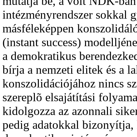
mutatja be, a volt NDK-ban 
intézményrendszer sokkal 
másféleképpen konszolidáló
(instant success) modelljén
a demokratikus berendezkedé
bírja a nemzeti elitek és a 
konszolidációjához nincs s
szereplõ elsajátítási folya
kidolgozza az azonnali sike
pedig adatokkal bizonyítja