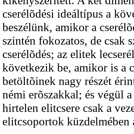
kikényszerített. A két dimen
cserélõdési ideáltípus a köv
beszélünk, amikor a cserélõ
szintén fokozatos, de csak 
cserélõdés; az elitek lecseré
következik be, amikor is a c
betöltõinek nagy részét érin
némi erõszakkal; és végül a
hirtelen elitcsere csak a vez
elitcsoportok küzdelmében a