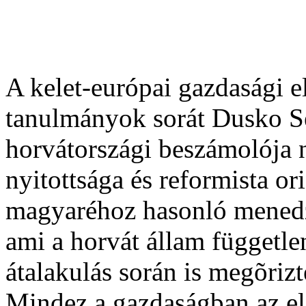
A kelet-európai gazdasági el
tanulmányok sorát Dusko Se
horvátországi beszámolója 
nyitottsága és reformista or
magyaréhoz hasonló menedzs
ami a horvát állam függetle
átalakulás során is megõrizt
Mindez a gazdaságban az el