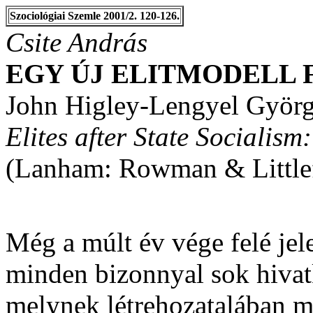
Szociológiai Szemle 2001/2. 120-126.
Csite András
EGY ÚJ ELITMODELL 
John Higley-Lengyel György
Elites after State Socialism
(Lanham: Rowman & Littlef
Még a múlt év vége felé jel
minden bizonnyal sok hivat
melynek létrehozatalában 