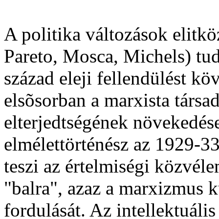
A politika változások elit
Pareto, Mosca, Michels) t
század eleji fellendülést köv
elsõsorban a marxista társ
elterjedtségének növekedése
elmélettörténész az 1929-33
teszi az értelmiségi közvé
"balra", azaz a marxizmus 
fordulását. Az intellektuál