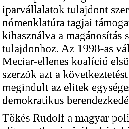
iparvállalatok tulajdont sze
nómenklatúra tagjai támogat
kihasználva a magánosítás so
tulajdonhoz. Az 1998-as vál
Meciar-ellenes koalíció el
szerzõk azt a következtetést
megindult az elitek egysége
demokratikus berendezkedés
Tõkés Rudolf a magyar polit