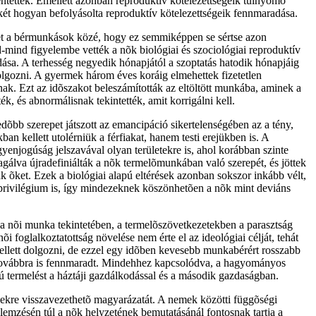
lentették. Emellett azonban reproduktív kötelezettségeik túlnyomó
két hogyan befolyásolta reproduktív kötelezettségeik fennmaradása.
 õket a bérmunkások közé, hogy ez semmiképpen se sértse azon
ind figyelembe vették a nõk biológiai és szociológiai reproduktív
dása. A terhesség negyedik hónapjától a szoptatás hatodik hónapjáig
lgozni. A gyermek három éves koráig elmehettek fizetetlen
nak. Ezt az idõszakot beleszámították az eltöltött munkába, aminek a
, és abnormálisnak tekintették, amit korrigálni kell.
dõbb szerepet játszott az emancipáció sikertelenségében az a tény,
n kellett utolérniük a férfiakat, hanem testi erejükben is. A
yenjogúság jelszavával olyan területekre is, ahol korábban szinte
agálva újradefiniálták a nõk termelõmunkában való szerepét, és jöttek
k õket. Ezek a biológiai alapú eltérések azonban sokszor inkább vélt,
fiprivilégium is, így mindezeknek köszönhetõen a nõk mint deviáns
 a nõi munka tekintetében, a termelõszövetkezetekben a parasztság
foglalkoztatottság növelése nem érte el az ideológiai célját, tehát
kellett dolgozni, de ezzel egy idõben kevesebb munkabérért rosszabb
hát továbbra is fennmaradt. Mindehhez kapcsolódva, a hagyományos
apú termelést a háztáji gazdálkodással és a második gazdaságban.
gekre visszavezethetõ magyarázatát. A nemek közötti függõségi
 elemzésén túl a nõk helyzetének bemutatásánál fontosnak tartja a