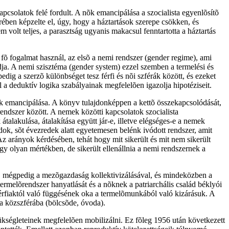
csolatok felé fordult. A nõk emancipálása a szocialista egyenlõsítõ
ében képzelte el, úgy, hogy a háztartások szerepe csökken, és
 volt teljes, a parasztság ugyanis makacsul fenntartotta a háztartás
m fõ fogalmat használ, az elsõ a nemi rendszer (gender regime), ami
dja. A nemi szisztéma (gender system) ezzel szemben a termelési és
ig a szerzõ különbséget tesz férfi és nõi szférák között, és ezeket
el a deduktív logika szabályainak megfelelõen igazolja hipotéziseit.
 nõk emancipálása. A könyv tulajdonképpen a kettõ összekapcsolódását,
endszer között. A nemek közötti kapcsolatok szocialista
átalakulása, átalakítása együtt jár-e, illetve elégséges-e a nemek
ok, sõt évezredek alatt egyetemesen belénk ivódott rendszer, amit
z arányok kérdésében, tehát hogy mit sikerült és mit nem sikerült
y olyan mértékben, de sikerült ellenállnia a nemi rendszernek a
ni, mégpedig a mezõgazdaság kollektivizálásával, és mindeközben a
ermelõrendszer hanyatlását és a nõknek a patriarchális család béklyói
a férfiaktól való függésének oka a termelõmunkából való kizárásuk. A
 a közszférába (bölcsõde, óvoda).
zükségleteinek megfelelõen mobilizálni. Ez fõleg 1956 után következett