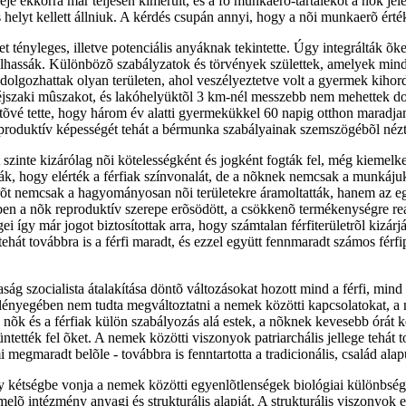
eje ekkorra már teljesen kimerült, és a fõ munkaerõ-tartalékot a nõk je
helyt kellett állniuk. A kérdés csupán annyi, hogy a nõi munkaerõ érté
ket tényleges, illetve potenciális anyáknak tekintette. Úgy integrálták
assák. Különbözõ szabályzatok és törvények születtek, amelyek mind-m
dolgozhattak olyan területen, ahol veszélyeztetve volt a gyermek kihor
 éjszaki mûszakot, és lakóhelyüktõl 3 km-nél messzebb nem mehettek do
ehetõvé tette, hogy három év alatti gyermekükkel 60 napig otthon maradja
produktív képességét tehát a bérmunka szabályainak szemszögébõl nézték
szinte kizárólag nõi kötelességként és jogként fogták fel, még kiemelke
ák, hogy elérték a férfiak színvonalát, de a nõknek nemcsak a munkájukba
erõt nemcsak a hagyományosan nõi területekre áramoltatták, hanem az eg
zben a nõk reproduktív szerepe erõsödött, a csökkenõ termékenységre re
így már jogot biztosítottak arra, hogy számtalan férfiterületrõl kizárjá
tehát továbbra is a férfi maradt, és ezzel együtt fennmaradt számos fér
ág szocialista átalakítása döntõ változásokat hozott mind a férfi, mind
yegében nem tudta megváltoztatni a nemek közötti kapcsolatokat, a nõi 
a nõk és a férfiak külön szabályozás alá estek, a nõknek kevesebb órát 
tüntették fel õket. A nemek közötti viszonyok patriarchális jellege te
mi megmaradt belõle - továbbra is fenntartotta a tradicionális, család al
ly kétségbe vonja a nemek közötti egyenlõtlenségek biológiai különbsé
melõ intézmény anyagi és strukturális alapját. A strukturális viszonyok