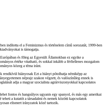
en indította el a Feminizmus és történelem címû sorozatát, 1999-ben
 kiadványokat is támogatja.
-Európában és fõleg az Egyesült Államokban ez egyike a
ományos értéke vitatható, és sokkal inkább a férfiellenes mozgalom
ományos közeg a téma iránt.
nk rendkívül hiányosak Ezt a hiányt pótolhatja némiképp az
yegyetemen néprajz szakon végzett, és valószínûleg ennek is
glalását adja a magyar szocialista agrárviszonyokkal kapcsolatos
lehet fontos és hangsúlyos ugyanis egy spanyol, és más egy amerikai
 teheti a kutatót a társadalmi és nemek közötti kapcsolatok
yosan elismert irányzatok közé tartozik.