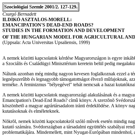
Szociológiai Szemle 2001/2. 127-129.
Csurgó Bernadett
ILDIKÓ ASZTALOS-MORELL:
EMANCIPATION'S DEAD-END ROADS?
STUDIES IN THE FORMATION AND DEVELOPMENT
OF THE HUNGARIAN MODEL FOR AGRICULTURAL AND G
(Uppsala: Acta Universitas Upsaliensis, 1999)
A nemek közötti kapcsolatok kérdése Magyarországon is egyre inkább 
a Szociális és Családügyi Minisztérium keretein belül pedig megalakul
Nálunk azonban még mindig nagyon kevesen foglalkoznak ezzel a tém
legnépszerûbb és legnagyobb támogatottságot élvezõ mûfajoknak, azza
terméke. A feminizmus "bélyegével" tehát nemcsak a hazai kutatókna
A nemek közötti kapcsolatok magyarországi alakulásának és a magyar 
Emancipation's Dead-End Roads? címû könyv. A szerzõnõ Svédország
köszönhetõ a magyar agrártársadalom iránti érdeklõdése. A könyv nagy
kutatásoknak és elméleteknek.
Nõkrõl, nemek közötti kapcsolatokról szóló mûvek esetén mindig nagy
kutató számára. Svédországban a társadalmi együttélés szabályai rendk
problematikájára. Mindemellett, mint Nyugat-Európában mindenhol, a g