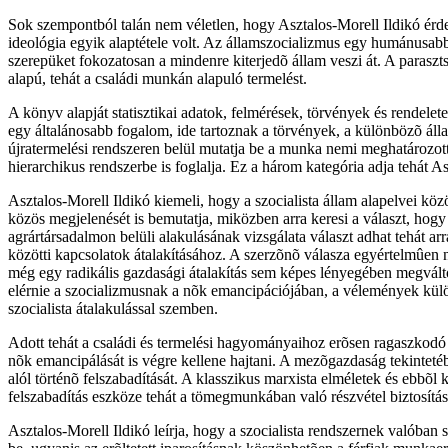
Sok szempontból talán nem véletlen, hogy Asztalos-Morell Ildikó érde
ideológia egyik alaptétele volt. Az államszocializmus egy humánusabb
szerepüket fokozatosan a mindenre kiterjedõ állam veszi át. A paraszts
alapú, tehát a családi munkán alapuló termelést.
A könyv alapját statisztikai adatok, felmérések, törvények és rendelet
egy általánosabb fogalom, ide tartoznak a törvények, a különbözõ áll
újratermelési rendszeren belül mutatja be a munka nemi meghatározott
hierarchikus rendszerbe is foglalja. Ez a három kategória adja tehát As
Asztalos-Morell Ildikó kiemeli, hogy a szocialista állam alapelvei kö
közös megjelenését is bemutatja, miközben arra keresi a választ, hog
agrártársadalmon belüli alakulásának vizsgálata választ adhat tehát arra
közötti kapcsolatok átalakításához. A szerzõnõ válasza egyértelmûen 
még egy radikális gazdasági átalakítás sem képes lényegében megváltoz
elérnie a szocializmusnak a nõk emancipációjában, a vélemények külö
szocialista átalakulással szemben.
Adott tehát a családi és termelési hagyományaihoz erõsen ragaszkodó
nõk emancipálását is végre kellene hajtani. A mezõgazdaság tekintetéb
alól történõ felszabadítását. A klasszikus marxista elméletek és ebbõl
felszabadítás eszköze tehát a tömegmunkában való részvétel biztosítás
Asztalos-Morell Ildikó leírja, hogy a szocialista rendszernek valóban