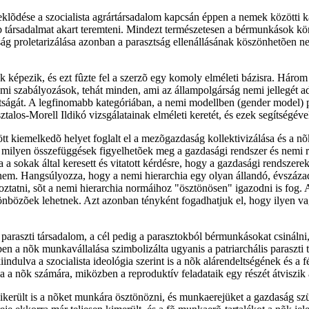
klõdése a szocialista agrártársadalom kapcsán éppen a nemek közötti kap
 társadalmat akart teremteni. Mindezt természetesen a bérmunkások kör
ág proletarizálása azonban a parasztság ellenállásának köszönhetõen nem
ek képezik, és ezt fûzte fel a szerzõ egy komoly elméleti bázisra. Háro
ami szabályozások, tehát minden, ami az állampolgárság nemi jellegét a
ságát. A legfinomabb kategóriában, a nemi modellben (gender model) ped
ztalos-Morell Ildikó vizsgálatainak elméleti keretét, és ezek segítségév
zött kiemelkedõ helyet foglalt el a mezõgazdaság kollektivizálása és a
y milyen összefüggések figyelhetõek meg a gazdasági rendszer és nemi r
 a sokak által keresett és vitatott kérdésre, hogy a gazdasági rendszerek 
nem. Hangsúlyozza, hogy a nemi hierarchia egy olyan állandó, évszázad
tatni, sõt a nemi hierarchia normáihoz "ösztönösen" igazodni is fog. A
nbözõek lehetnek. Azt azonban tényként fogadhatjuk el, hogy ilyen vag
 paraszti társadalom, a cél pedig a parasztokból bérmunkásokat csinál
en a nõk munkavállalása szimbolizálta ugyanis a patriarchális paraszti t
 kiindulva a szocialista ideológia szerint is a nõk alárendeltségének és 
a a nõk számára, miközben a reproduktív feladataik egy részét átviszik
 sikerült is a nõket munkára ösztönözni, és munkaerejüket a gazdaság s