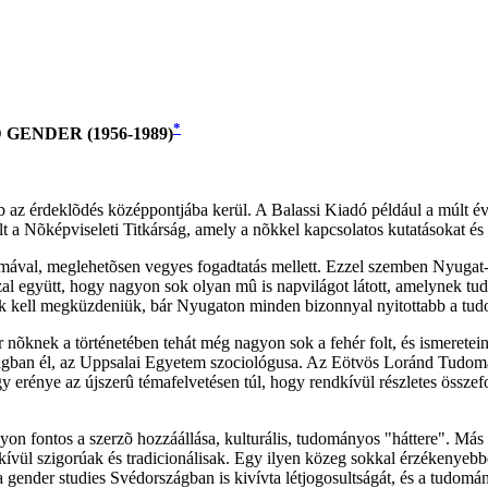
*
ENDER (1956-1989)
az érdeklõdés középpontjába kerül. A Balassi Kiadó például a múlt évb
t a Nõképviseleti Titkárság, amely a nõkkel kapcsolatos kutatásokat és
ával, meglehetõsen vegyes fogadtatás mellett. Ezzel szemben Nyugat
l együtt, hogy nagyon sok olyan mû is napvilágot látott, amelynek tud
k kell megküzdeniük, bár Nyugaton minden bizonnyal nyitottabb a tud
nõknek a történetében tehát még nagyon sok a fehér folt, és ismeretei
ban él, az Uppsalai Egyetem szociológusa. Az Eötvös Loránd Tudomán
 erénye az újszerû témafelvetésen túl, hogy rendkívül részletes összefo
on fontos a szerzõ hozzáállása, kulturális, tudományos "háttere". Más 
ívül szigorúak és tradicionálisak. Egy ilyen közeg sokkal érzékenyebbé
ender studies Svédországban is kivívta létjogosultságát, és a tudomán