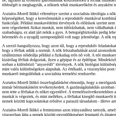
be, ugyanis az erõltetett iparosításnak köszönhetõen a férfiak munkaer
többségét is meghagyták, a nõknek tehát munkaerõként és anyaként is 
Asztalos-Morell Ildikó véleménye szerint a szocialista ideológia a nõ
képességüket, hogy a keresõmunkát a reproduktív munkával kombinálh
funkcióját. Például munkavédelmi törvények és elõírások szerint nem 
nem végezhettek fizikai munkát, nem túlórázhattak, nem vállalhattak
szabadságra, ez alatt járt nekik a gyes. A betegségbiztosítás pedig l
béremelés és a nyugdíj szempontjából volt nagy jelentõsége. A nõk re
A szerzõ hangsúlyozza, hogy azon túl, hogy a reproduktív feladatokat 
hogy a férfiak adták a normát. A nõk felszabadulását azzal azonosított
sztálinizmus nõideálja például a fizikailag erõs nõ volt. A nõi munka
kizárólag férfiak dolgoztak, ilyen a gépipar és az építõipar. Mindekö
sorban a különbözõ "anyavédõ" törvények. A nõk biológiai különbségei 
mint valós különbségeken alapultak. Az értékadó, a viszonyítási pont 
munkaerõ integrálódtak a szocialista termelési rendszerbe.
Asztalos-Morell Ildikó összefoglalásként elmondja, hogy a mezõgazdas
immár bérmunkásként tevékenykedett. A gazdaságátalakítás azonban lén
nem tette a férfiakat és nõket egyenlõvé. A termelõszövetkezetekben 
munkát is végeztek, és mint mellékes, a férfiakat kisegítõ munkaerõt 
nemek közötti kapcsolatokat erõsítve a paraszti társadalom - illetve a
Asztalos-Morell Ildikó a feminizmus azon irányzatához tartozik, ame
viszonyban látja a nemek közötti egyenlõtlenséget fenntartó és újrater