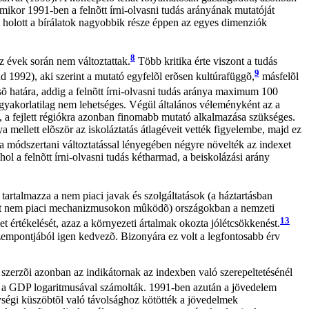
mikor 1991-ben a felnõtt írni-olvasni tudás arányának mutatóját
t, holott a bírálatok nagyobbik része éppen az egyes dimenziók
8
z évek során nem változtattak.
Több kritika érte viszont a tudás
9
d 1992), aki szerint a mutató egyfelõl erõsen kultúrafüggõ,
másfelõl
õ határa, addig a felnõtt írni-olvasni tudás aránya maximum 100
k gyakorlatilag nem lehetséges. Végül általános véleményként az a
re, a fejlett régiókra azonban finomabb mutató alkalmazása szükséges.
a mellett elõször az iskoláztatás átlagéveit vették figyelembe, majd ez
a módszertani változtatással lényegében négyre növelték az indexet
hol a felnõtt írni-olvasni tudás kétharmad, a beiskolázási arány
rtalmazza a nem piaci javak és szolgáltatások (a háztartásban
észt nem piaci mechanizmusokon mûködõ) országokban a nemzeti
13
t értékelését, azaz a környezeti ártalmak okozta jólétcsökkenést.
szempontjából igen kedvezõ. Bizonyára ez volt a legfontosabb érv
zerzõi azonban az indikátornak az indexben való szerepeltetésénél
en a GDP logaritmusával számolták. 1991-ben azután a jövedelem
ységi küszöbtõl való távolsághoz kötötték a jövedelmek