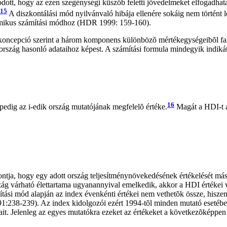
ott, hogy az ezen szegénységi küszöb feletti jövedelmeket elfogadhata
15
A diszkontálási mód nyilvánvaló hibája ellenére sokáig nem történt
aritmikus számítási módhoz (HDR 1999: 159-160).
i koncepció szerint a három komponens különbözõ mértékegységeibõl f
bi ország hasonló adataihoz képest. A számítási formula mindegyik indiká
16
pedig az i-edik ország mutatójának megfelelõ értéke.
Magát a HDI-t a
ontja, hogy egy adott ország teljesítménynövekedésének értékelését m
ág várható élettartama ugyanannyival emelkedik, akkor a HDI értékei v
mítási mód alapján az index évenkénti értékei nem vethetõk össze, hisz
991:238-239). Az index kidolgozói ezért 1994-tõl minden mutató esetébe
ait. Jelenleg az egyes mutatókra ezeket az értékeket a következõképpe