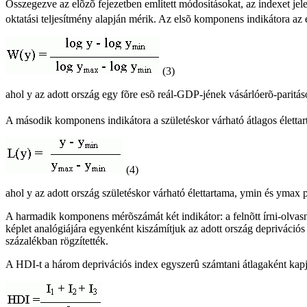
Összegezve az elõzõ fejezetben említett módosításokat, az indexet je
oktatási teljesítmény alapján mérik. Az elsõ komponens indikátora az 
(3)
ahol y az adott ország egy fõre esõ reál-GDP-jének vásárlóerõ-paritáso
A második komponens indikátora a születéskor várható átlagos életta
(4)
ahol y az adott ország születéskor várható élettartama, ymin és ymax pe
A harmadik komponens mérõszámát két indikátor: a felnõtt írni-olvasni
képlet analógiájára egyenként kiszámítjuk az adott ország deprivációs
százalékban rögzítették.
A HDI-t a három deprivációs index egyszerû számtani átlagaként kap