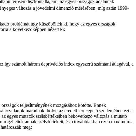
tlanul erõsen diszkontálta, ami az egyes országok adatainak
 lényeges változás a jövedelmi dimenzió mérésében, míg aztán 1999-
akadó problémát úgy küszöbölték ki, hogy az egyes országok
torra a következõképpen nézett ki:
z így számolt három deprivációs index egyszerû számtani átlagával, a
ás országok teljesítményének mozgásához kötötte. Ennek
áltozatlanok maradnak, holott az eredeti koncepció szellemében ezt a
en az egyes mutatók szélsõértékeiben bekövetkezõ változás a mutató
n rögzítették annak szélsõértékeit, és a továbbiakban ezen maximum-
n határozzák meg: