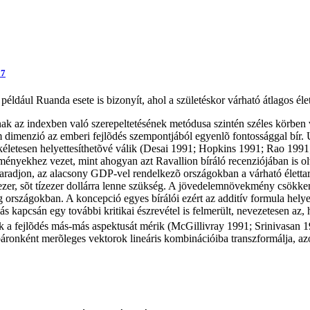
17
például Ruanda esete is bizonyít, ahol a születéskor várható átlagos él
nak az indexben való szerepeltetésének metódusa szintén széles körben v
 dimenzió az emberi fejlõdés szempontjából egyenlõ fontossággal bír. U
ökéletesen helyettesíthetõvé válik (Desai 1991; Hopkins 1991; Rao 1991
ényekhez vezet, mint ahogyan azt Ravallion bíráló recenziójában is olva
aradjon, az alacsony GDP-vel rendelkezõ országokban a várható életta
ezer, sõt tízezer dollárra lenne szükség. A jövedelemnövekmény csökken
 országokban. A koncepció egyes bírálói ezért az additív formula helyet
ás kapcsán egy további kritikai észrevétel is felmerült, nevezetesen a
 a fejlõdés más-más aspektusát mérik (McGillivray 1991; Srinivasan 199
áronként merõleges vektorok lineáris kombinációiba transzformálja, az