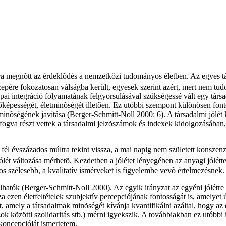
jra megnõtt az érdeklõdés a nemzetközi tudományos életben. Az egyes tá
pére fokozatosan válságba került, egyesek szerint azért, mert nem tudot
ai integráció folyamatának felgyorsulásával szükségessé vált egy társa
esítõképességét, életminõségét illetõen. Ez utóbbi szempont különösen fo
minõségének javítása (Berger-Schmitt-Noll 2000: 6). A társadalmi jólét
ogva részt vettek a társadalmi jelzõszámok és indexek kidolgozásába
él évszázados múltra tekint vissza, a mai napig nem született konszen
lét változása mérhetõ. Kezdetben a jólétet lényegében az anyagi jóléttel
 szélesebb, a kvalitatív ismérveket is figyelembe vevõ értelmezésnek.
lhatók (Berger-Schmitt-Noll 2000). Az egyik irányzat az egyéni jólétre
za ezen életfeltételek szubjektív percepciójának fontosságát is, amelye
amely a társadalmak minõségét kívánja kvantifikálni azáltal, hogy az eg
azok közötti szolidaritás stb.) mérni igyekszik. A továbbiakban ez utóbb
koncepcióját ismertetem.