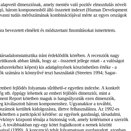
yan alapvetõ dimenziónak, amely mentén való pozitív elmozdulás növeli
fogó, három komponensbõl álló összetett indexet (Human Development
ni-olvasni tudás mérõszámának kombinációjával mérte az egyes országok
ra bevezetett elméleti és módszertani finomításokat ismertetem.
ársadalomstatisztika iránt érdeklõdõk körében. A recenziók nagy
tikusok abban látták, hogy az - összetett jellege miatt - a valóságot
dszerekéhez képest) kis adatigényének köszönhetõen értéke - a
ók számára is könnyûvé teszi használatát (Streeten 1994; Sagar-
emberi fejlõdés folyamata sûríthetõ-e egyetlen indexbe. A konkrét
ég stb. éppúgy lehetnek az emberi fejlõdés dimenziói, mint a
pment Report kötetben maguk is hangsúlyozták ezen dimenziók,
leg kiválasztott három komponenshez. Ugyanakkor a további,
számok kerültek kidolgozásra, illetve felhasználásra. Az 1992-es
tetben a participáció kérdése: az egyének gazdasági, társadalmi,
évkönyv központi témája a biztonság volt, amely kritériumot a szerzõk
 A továbbiakban egy-egy kötet foglalkozott a nemek közötti
ásaival (1999). A koncepció tehát folyamatosan gazdagodott, azonban