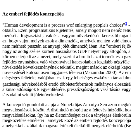
Az emberi fejlõdés koncepciója
3
"Human development is a process wof enlarging people's choices"
- 
oldalán. Ezen programatikus kijelentés, amely mögött nem nehéz felism
mérését a fogyasztási javak és a vagyon növekedésén keresztül raga
az, hogy vajon melyek azok a dimenziók, amelyek mentén való elmozd
nem mérhetõ pusztán az anyagi jólét dimenziójában. Az "emberi fejlõd
hogy az addig széles körben használatos GDP helyett egy átfogóbb, a t
körben elterjedt az a nézet, mely szerint a bruttó hazai termék és a 
fejlõdés egymáshoz való viszonyával kapcsolatban legalább négyféle á
növekedés következményének tekintik, megint mások az oksági kapcsol
növekedését kölcsönösen függõnek tételezi (Mazumdar 2000). Az ember
elégséges feltétele, valójában csak egy lehetséges eszköze a társadal
gazdasági növekedésbõl eredõ többleterõforrások méltányos elosztásáh
a külsõ adósságok kiegyenlítésére, presztízsjószágok vásárlására vag
társadalmi szintû jólétnövekedést.
A koncepció gondolati alapja a Nobel-díjas Amartya Sen azon megközel
megvalósulások között. A distinkció mögött az a feltevés húzódik, hog
megvalósulásokat, így ha az életminõséget csak a tényleges életkörül
megközelítés elméletei - amelyek közé az emberi fejlõdés koncepciója
amelyekkel az általuk magasra értékelt életkörülmények elérhetõk (Be