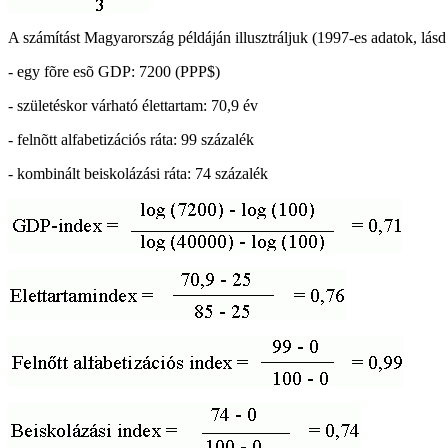
A számítást Magyarország példáján illusztráljuk (1997-es adatok, lá
- egy fõre esõ GDP: 7200 (PPP$)
- születéskor várható élettartam: 70,9 év
- felnõtt alfabetizációs ráta: 99 százalék
- kombinált beiskolázási ráta: 74 százalék