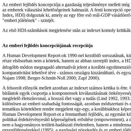
Az emberi fejlõdés koncepciója a gazdaság teljesítménye mellett még k
az emberek választási lehetõségeinek halmazát. A fenti koncepció o
Index, HDI) dolgoztak ki, amely az egy fõre esõ reál-GDP vásárlóerõ-p
"emberi jólétének" - szintjét.
Az elsõ HDI-számítások megjelenése után az indexet komoly kritikák ér
Az emberi fejlõdés koncepciójának recepciója
A Human Development Report-ok 1990-nel kezdõdõ sorozatának, különös
része elsõsorban nem a kötetek, hanem az abban szereplõ index, a HDI i
átfogóbb módon megragadó alternatívát jelent a korábbi egydimenzió
komparativitást lehetõvé téve - számos országra kiszámítható, és egys
Najam 1998; Berger-Schmitt-Noll 2000; Zapf 2000).
A felsorolt elõnyök mellett azonban az indexet számos kritika is érte
bírálatok egyik csoportja a komponensek kiválasztásának önkényességé
megfelelõ életszínvonal, a hosszú élet vagy a tudás (Lind 1992, 19
különösen az emberi szabadság fontosságát, azonban módszertani és 
tematikus kötetekben rendre megjelent egy-egy, a korábbiakhoz képest
Human Development Report-ot a fenntartható fejlõdés, az egymást köv
politikai érdekérvényesítõ képességének erõsítése (empowerment), a d
nem a hagyományos területi-hadászati értelemben, hanem a mindennap
egyenlõtlenségekkel (1995), a gazdasági növekedés és az emberi jólét