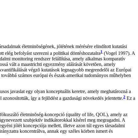
rsadalmak életminõségének, jólétének mérésére elindított kutatási
1
t elég befolyást szerezni a politikai döntéshozatalra
(Vogel 1997). A
dalmi monitoring rendszer felállítása, amely alkalmas komparatív
ntossá vált a maastrichti egyezmény aláírását követõen, amely
 kvantifikálását végzõ kutatások legnagyobb megrendelõi az Európai
n, továbbá számos európai és észak-amerikai tudományos mûhelyben
zusos javaslat egy olyan konceptuális keretre, amely meghatározná a
2
 azonosították, így a fejlõdést a gazdasági növekedés jelentette.
Ez a
 fókuszáló életminõség-koncepció (quality of life, QOL), amely az
t úgynevezett szubjektív indikátorokkal kísérel meg megragadni. A
yéni jólét koncepciója mellett, illetve azon túl egyes társadalmi
i irányzatra koncentrálva, annak egy széles körben ismert és