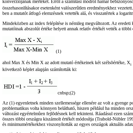
konverziójának mértékét. Errõl a számítási módról hamar bebizonyosod
összehasonlításakor esetenként valószerûtlen eredményekhez vezetett.
ben a mutatót átfogó elemzésnek vetették alá, és visszatértek a log
Mindeközben az index felépítése is némileg megváltozott. Az eredet
mutatóinak abszolút értéke helyett annak relatív értékét vették a töb
(1)
ahol Max X és Min X az adott mutató értékeinek két szélsõértéke, X
i
következõ képlet alapján számították ki:
cnbsp;(2)
Az (1) egyenletnek minden szellemessége ellenére az volt a gyenge p
problematikus volta könnyen belátható, hiszen például ha minden orsz
változást egyértelmûen fejlõdésnek kell tekinteni. Ráadásul ezen szá
összes többi országra kiszámolt értékét módosítja (Trabold-Nübler 1
és minimumértékekhez viszonyították az egyes országok aktuális adat