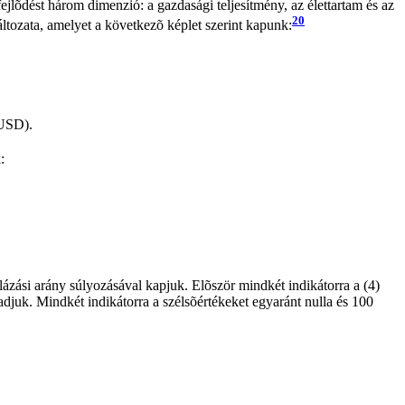
lõdést három dimenzió: a gazdasági teljesítmény, az élettartam és az
20
áltozata, amelyet a következõ képlet szerint kapunk:
 USD).
:
lázási arány súlyozásával kapjuk. Elõször mindkét indikátorra a (4)
adjuk. Mindkét indikátorra a szélsõértékeket egyaránt nulla és 100