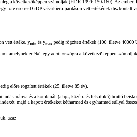
lenleg a következõképpen számolják (HDR 1999: 159-160). Az emberi fej
egy fõre esõ reál GDP vásárlóerõ-paritáson vett értékének diszkontált v
n vett értéke, y
és y
pedig rögzített értékek (100, illetve 40000
min
max
rtam, amelynek értékét egy adott országra a következõképpen számoljuk
dig elõre rögzített értékek (25, illetve 85 év).
 tudás aránya és a kombinált (alap-, közép- és felsõfokú) bruttó beisko
 indexét, majd a kapott értékeket kétharmad és egyharmad súllyal össze
juk, azaz