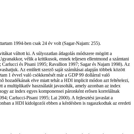
ettartam 1994-ben csak 24 év volt (Sagar-Najam: 255).
itákat váltott ki. A súlyozatlan átlagolás módszere mögött a
gyanakkor, vélik a kritikusok, ennek teljesen ellentmond a számtani
; Carlucci és Pisani 1995; Ravallion 1997; Sagar és Najam 1998). Az
shatjuk. Az említett szerzõ saját számításai alapján többek között
rtam 1 évvel való csökkenését már a GDP 99 dollárral való
õ hozadékának elve miatt tehát a HDI implicit módon azt feltételezi,
t a multiplikatív használatát javasolták, amely azonban az index
z, hogy az index egyes komponensei páronként erõsen korrelálnak
4; Carlucci-Pisani 1995; Lai 2000). A fejlesztési javaslat a
onban a HDI kidolgozói ebben a kérdésben is ragaszkodtak az eredeti