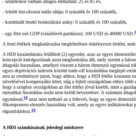
- születéskor várható átlagos élettartam: 25 és 85 év,
- felnõtt írni-olvasni tudás rátája: 0 százalék és 100 százalék,
- kombinált bruttó beiskolázási arány: 0 százalék és 100 százalék,
- egy fõre esõ GDP (vásárlóerõ-paritáson): 100 USD és 40000 USD.
A fenti értékek meghatározása meglehetõsen önkényesen történt, amit 
A HDI kiszámítására felállított (2) egyenlet, azaz az egyes dimenziók
koncepció kidolgozóinak azon megfontolása állt, mely szerint a három
átlagolás használata, amellyel viszont a három dimenzió egymással t
egyes deprivációs indexek közötti trade-off kiszámítása meglepõ eredm
arra az eredményre jutott, hogy ahhoz, hogy a HDI értéke konstans m
növelésével kompenzálni lehet, míg a fejlett országokban ehhez több 
hogy a szegény országokban az élet értéke jóval kisebb, mint a gazdag
metodikai finomítása során nem került bevezetésre. A számtani átlagol
18
egymással,
azaz nem tartható az a feltevés, hogy az egyes dimenziók
fõkomponens-elemzés használata volt, amely az egyes indikátorokat p
19
elgondoláshoz.
A HDI számításának jelenlegi módszere