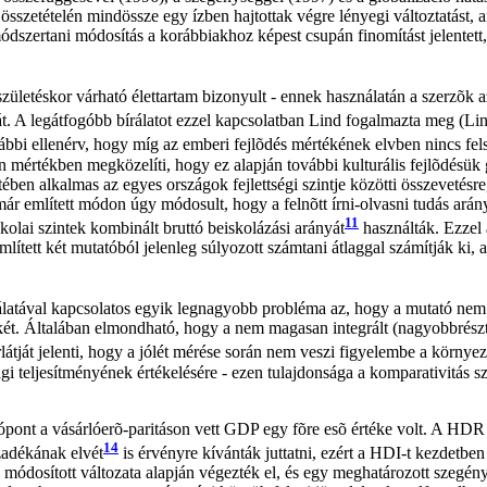
szetételén mindössze egy ízben hajtottak végre lényegi változtatást, a
 módszertani módosítás a korábbiakhoz képest csupán finomítást jelentet
letéskor várható élettartam bizonyult - ennek használatán a szerzõk a
át. A legátfogóbb bírálatot ezzel kapcsolatban Lind fogalmazta meg (Lin
bbi ellenérv, hogy míg az emberi fejlõdés mértékének elvben nincs fels
yan mértékben megközelíti, hogy ez alapján további kulturális fejlõdésü
setében alkalmas az egyes országok fejlettségi szintje közötti összevetés
már említett módon úgy módosult, hogy a felnõtt írni-olvasni tudás arány
11
skolai szintek kombinált bruttó beiskolázási arányát
használták. Ezzel 
ített két mutatóból jelenleg súlyozott számtani átlaggal számítják ki, a
tával kapcsolatos egyik legnagyobb probléma az, hogy a mutató nem ta
tékét. Általában elmondható, hogy a nem magasan integrált (nagyobbr
ját jelenti, hogy a jólét mérése során nem veszi figyelembe a környeze
i teljesítményének értékelésére - ezen tulajdonsága a komparativitás 
nt a vásárlóerõ-paritáson vett GDP egy fõre esõ értéke volt. A HDR s
14
adékának elvét
is érvényre kívánták juttatni, ezért a HDI-t kezdetb
módosított változata alapján végezték el, és egy meghatározott szegén