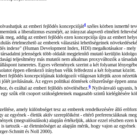
4
olvashatjuk az emberi fejlõdés koncepcióját
széles körben ismertté t
ernünk a liberalizmus eszméjét, az irányzat alapvetõ elméleti feltevésé
dták meg, addig az emberi fejlõdés ezen koncepciója újra az embert h
ulás értelmezhetõ az emberek választási lehetõségeinek növekedésekén
és indexe" (Human Development Index, HDI) megalkotásakor - mely az el
ársadalmi jelenségek több oldalát megjelenítõ mutató kerüljön kidolgoz
gazdasági teljesítmény más mutatói nem alkalmas proxyváltozók a társada
lláspont ismeretes. Egyes vélemények szerint a két folyamat lényegébe
atot éppen ellenkezõ irányban vélik felfedezni a két folyamat között.
i fejlõdés koncepciójának kidolgozói világosan kifejtik azon nézetük
mi jólét javításának. Az egyes politikai döntések célszerûsége éppen an
6
oz, és ezáltal az emberi fejlõdés növeléséhez.
Nyilvánvaló ugyanis, h
y egy szûk elit csoport szükségleteinek magasabb szintû kielégítésére 
ítése, amely különbséget tesz az emberek rendelkezésére álló erõforrá
y az egyének - életük aktív szereplõiként - eltérõ preferenciáiknak meg
mények (megvalósulások) alapján értékeljük, akkor ezzel részben ezen kü
 is tartozik - az életminõséget az alapján mérik, hogy vajon az egyéne
rger-Schmitt és Noll 2000).