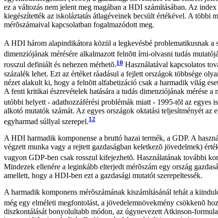
ez a változás nem jelent meg magában a HDI számításában. Az index ös
kiegészítették az iskoláztatás átlagéveinek becsült értékével. A többi
mérõszámaival kapcsolatban fogalmazódott meg.
A HDI három alapindikátora közül a legkevésbé problematikusnak a szü
dimenziójának mérésére alkalmazott felnõtt írni-olvasni tudás mutatój
10
rosszul definiált és nehezen mérhetõ.
Használatával kapcsolatos tová
százalék lehet. Ezt az értéket ráadásul a fejlett országok többsége ol
nézet alakult ki, hogy a felnõtt alfabetizáció csak a harmadik világ e
A fenti kritikai észrevételek hatására a tudás dimenziójának mérése a 
utóbbi helyett - adathozzáférési problémák miatt - 1995-tõl az egyes i
alkotó mutatók számát. Az egyes országok oktatási teljesítményét az eml
12
egyharmad súllyal szerepel.
A HDI harmadik komponense a bruttó hazai termék, a GDP. A használa
végzett munka vagy a rejtett gazdaságban keletkezõ jövedelmek) ér
vagyon GDP-ben csak rosszul kifejezhetõ. Használatának további korlát
Mindezek ellenére a leginkább elterjedt mérõszám egy ország gazdaság
amellett, hogy a HDI-ben ezt a gazdasági mutatót szerepeltessék.
A harmadik komponens mérõszámának kiszámításánál tehát a kiindulópo
még egy elméleti megfontolást, a jövedelemnövekmény csökkenõ hoz
diszkontálását bonyolultabb módon, az úgynevezett Atkinson-formula 