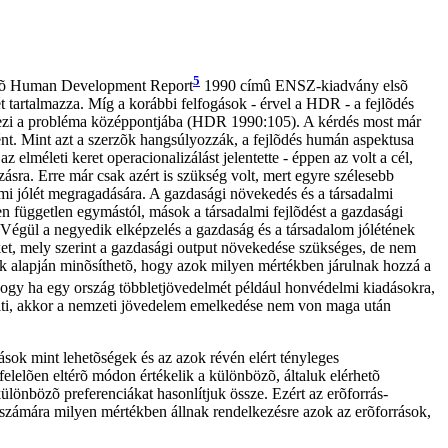
5
evõ Human Development Report
1990 címû ENSZ-kiadvány elsõ
t tartalmazza. Míg a korábbi felfogások - érvel a HDR - a fejlõdés
elyezi a probléma középpontjába (HDR 1990:105). A kérdés most már
t. Mint azt a szerzõk hangsúlyozzák, a fejlõdés humán aspektusa
méleti keret operacionalizálást jelentette - éppen az volt a cél,
ásra. Erre már csak azért is szükség volt, mert egyre szélesebb
lmi jólét megragadására. A gazdasági növekedés és a társadalmi
n független egymástól, mások a társadalmi fejlõdést a gazdasági
 Végül a negyedik elképzelés a gazdaság és a társadalom jólétének
et, mely szerint a gazdasági output növekedése szükséges, de nem
nak alapján minõsíthetõ, hogy azok milyen mértékben járulnak hozzá a
ogy ha egy ország többletjövedelmét például honvédelmi kiadásokra,
költi, akkor a nemzeti jövedelem emelkedése nem von maga után
sok mint lehetõségek és az azok révén elért tényleges
felelõen eltérõ módon értékelik a különbözõ, általuk elérhetõ
lönbözõ preferenciákat hasonlítjuk össze. Ezért az erõforrás-
k számára milyen mértékben állnak rendelkezésre azok az erõforrások,