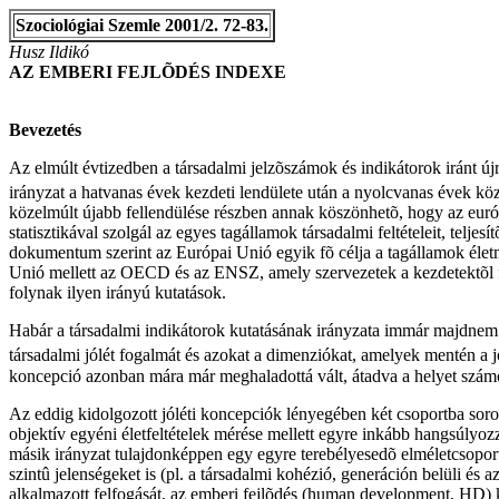
Szociológiai Szemle 2001/2. 72-83.
Husz Ildikó
AZ EMBERI FEJLÕDÉS INDEXE
Bevezetés
Az elmúlt évtizedben a társadalmi jelzõszámok és indikátorok iránt ú
irányzat a hatvanas évek kezdeti lendülete után a nyolcvanas évek köze
közelmúlt újabb fellendülése részben annak köszönhetõ, hogy az európ
statisztikával szolgál az egyes tagállamok társadalmi feltételeit, telj
dokumentum szerint az Európai Unió egyik fõ célja a tagállamok élet
Unió mellett az OECD és az ENSZ, amely szervezetek a kezdetektõl f
folynak ilyen irányú kutatások.
Habár a társadalmi indikátorok kutatásának irányzata immár majdnem f
társadalmi jólét fogalmát és azokat a dimenziókat, amelyek mentén a jó
koncepció azonban mára már meghaladottá vált, átadva a helyet számos
Az eddig kidolgozott jóléti koncepciók lényegében két csoportba soro
objektív egyéni életfeltételek mérése mellett egyre inkább hangsúlyoz
másik irányzat tulajdonképpen egy egyre terebélyesedõ elméletcsoport, 
szintû jelenségeket is (pl. a társadalmi kohézió, generáción belüli és 
alkalmazott felfogását, az emberi fejlõdés (human development, HD) 