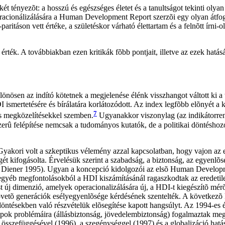
ét tényezõt: a hosszú és egészséges életet és a tanultságot tekinti ol
peracionálizálására a Human Development Report szerzõi egy olyan át
aritáson vett értéke, a születéskor várható élettartam és a felnõtt ír
ték. A továbbiakban ezen kritikák fõbb pontjait, illetve az ezek hatásá
en az indító kötetnek a megjelenése élénk visszhangot váltott ki a t
smertetésére és bírálatára korlátozódott. Az index legfõbb elõnyét a kri
7
s megközelítésekkel szemben.
Ugyanakkor viszonylag (az indikátorren
zerû felépítése nemcsak a tudományos kutatók, de a politikai döntéshoz
. Gyakori volt a szkeptikus vélemény azzal kapcsolatban, hogy vajon az 
t kifogásolta. Érvelésük szerint a szabadság, a biztonság, az egyenlõs
93; Diener 1995). Ugyan a koncepció kidolgozói az elsõ Human Develo
egyéb megfontolásokból a HDI kiszámításánál ragaszkodtak az eredeti
 új dimenzió, amelyek operacionalizálására új, a HDI-t kiegészítõ mérõ
etõ generációk esélyegyenlõsége kérdésének szentelték. A következõ kö
öntésekben való részvételük elõsegítése kapott hangsúlyt. Az 1994-es 
ok problémáira (állásbiztonság, jövedelembiztonság) fogalmaztak meg.
 összefüggésével (1996), a szegénységgel (1997) és a globalizáció hat