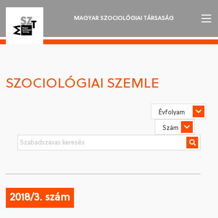
MAGYAR SZOCIOLÓGIAI TÁRSASÁG
AZ MSZT-RŐL
AKTUALITÁSOK
SZOCIOLÓGIAI SZEMLE
VÁNDORGYŰLÉSEK
SZAKOSZTÁLYOK
SZOCIOLÓGIAI SZEMLE
DÍJAK
NYELVVÁLASZTÁS
2018/3. szám