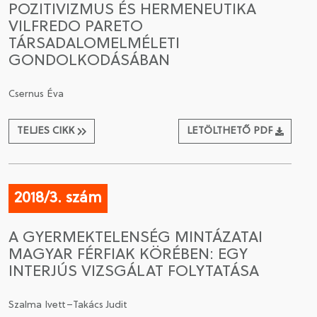
POZITIVIZMUS ÉS HERMENEUTIKA
VILFREDO PARETO
CSATLAKOZÁS A TÁRSASÁGHOZ / MEGÚJÍTOM A
TÁRSADALOMELMÉLETI
TAGSÁGOMAT
GONDOLKODÁSÁBAN
Csernus Éva
TELJES CIKK
LETÖLTHETŐ PDF
2018/3. szám
A GYERMEKTELENSÉG MINTÁZATAI
MAGYAR FÉRFIAK KÖRÉBEN: EGY
INTERJÚS VIZSGÁLAT FOLYTATÁSA
Szalma Ivett–Takács Judit