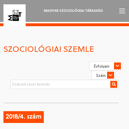
MAGYAR SZOCIOLÓGIAI TÁRSASÁG
AZ MSZT-RŐL
AKTUALITÁSOK
SZOCIOLÓGIAI SZEMLE
VÁNDORGYŰLÉSEK
SZAKOSZTÁLYOK
SZOCIOLÓGIAI SZEMLE
DÍJAK
NYELVVÁLASZTÁS
2018/4. szám