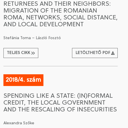
RETURNEES AND THEIR NEIGHBORS:
MIGRATION OF THE ROMANIAN
CSATLAKOZÁS A TÁRSASÁGHOZ / MEGÚJÍTOM A
ROMA, NETWORKS, SOCIAL DISTANCE,
TAGSÁGOMAT
AND LOCAL DEVELOPMENT
Stefánia Toma – László Fosztó
TELJES CIKK
LETÖLTHETŐ PDF
2018/4. szám
SPENDING LIKE A STATE: (IN)FORMAL
CREDIT, THE LOCAL GOVERNMENT
AND THE RESCALING OF INSECURITIES
Alexandra Szőke