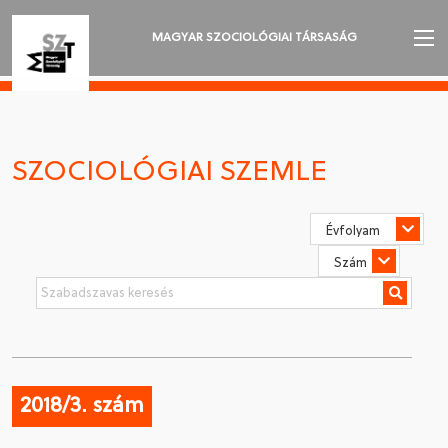
MAGYAR SZOCIOLÓGIAI TÁRSASÁG
AZ MSZT-RŐL
AKTUALITÁSOK
SZOCIOLÓGIAI SZEMLE
VÁNDORGYŰLÉSEK
SZAKOSZTÁLYOK
SZOCIOLÓGIAI SZEMLE
DÍJAK
NYELVVÁLASZTÁS
2018/3. szám