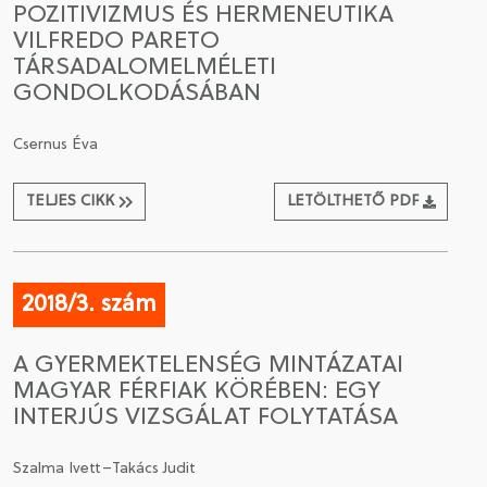
POZITIVIZMUS ÉS HERMENEUTIKA
VILFREDO PARETO
CSATLAKOZÁS A TÁRSASÁGHOZ / MEGÚJÍTOM A
TÁRSADALOMELMÉLETI
TAGSÁGOMAT
GONDOLKODÁSÁBAN
Csernus Éva
TELJES CIKK
LETÖLTHETŐ PDF
2018/3. szám
A GYERMEKTELENSÉG MINTÁZATAI
MAGYAR FÉRFIAK KÖRÉBEN: EGY
INTERJÚS VIZSGÁLAT FOLYTATÁSA
Szalma Ivett–Takács Judit