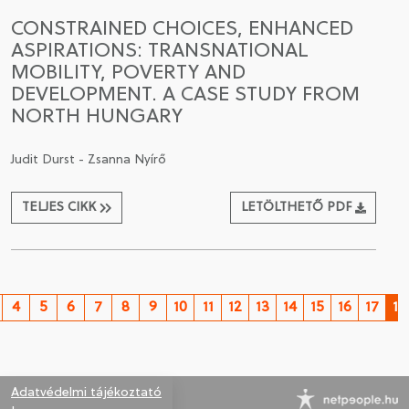
CONSTRAINED CHOICES, ENHANCED
ASPIRATIONS: TRANSNATIONAL
MOBILITY, POVERTY AND
DEVELOPMENT. A CASE STUDY FROM
NORTH HUNGARY
Judit Durst - Zsanna Nyírő
TELJES CIKK
LETÖLTHETŐ PDF
4
5
6
7
8
9
10
11
12
13
14
15
16
17
18
Adatvédelmi tájékoztató