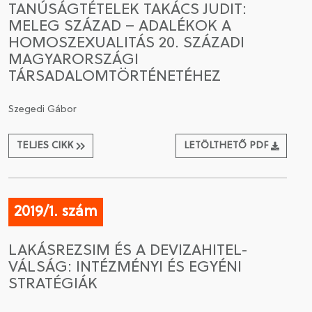
TANÚSÁGTÉTELEK TAKÁCS JUDIT:
MELEG SZÁZAD – ADALÉKOK A
CSATLAKOZÁS A TÁRSASÁGHOZ / MEGÚJÍTOM A
HOMOSZEXUALITÁS 20. SZÁZADI
TAGSÁGOMAT
MAGYARORSZÁGI
TÁRSADALOMTÖRTÉNETÉHEZ
Szegedi Gábor
TELJES CIKK
LETÖLTHETŐ PDF
2019/1. szám
LAKÁSREZSIM ÉS A DEVIZAHITEL-
VÁLSÁG: INTÉZMÉNYI ÉS EGYÉNI
STRATÉGIÁK