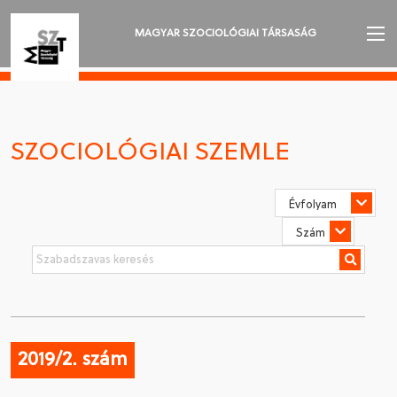
MAGYAR SZOCIOLÓGIAI TÁRSASÁG
AZ MSZT-RŐL
AKTUALITÁSOK
SZOCIOLÓGIAI SZEMLE
VÁNDORGYŰLÉSEK
SZAKOSZTÁLYOK
SZOCIOLÓGIAI SZEMLE
DÍJAK
NYELVVÁLASZTÁS
2019/2. szám