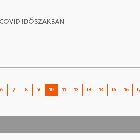
-COVID IDŐSZAKBAN
6
7
8
9
10
11
12
13
14
15
16
1