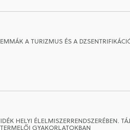
MMÁK A TURIZMUS ÉS A DZSENTRIFIKÁCIÓ
IDÉK HELYI ÉLELMISZERRENDSZERÉBEN. TÁ
ISTERMELŐI GYAKORLATOKBAN