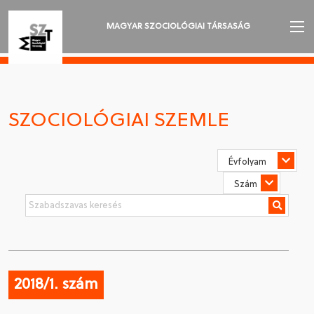
MAGYAR SZOCIOLÓGIAI TÁRSASÁG
AZ MSZT-RŐL
AKTUALITÁSOK
SZOCIOLÓGIAI SZEMLE
VÁNDORGYŰLÉSEK
SZAKOSZTÁLYOK
SZOCIOLÓGIAI SZEMLE
DÍJAK
NYELVVÁLASZTÁS
2018/1. szám