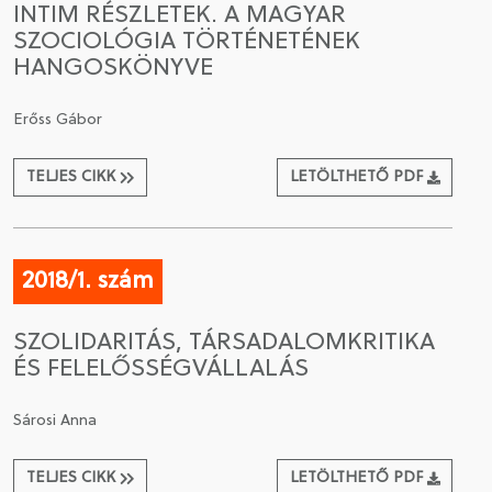
INTIM RÉSZLETEK. A MAGYAR
SZOCIOLÓGIA TÖRTÉNETÉNEK
CSATLAKOZÁS A TÁRSASÁGHOZ / MEGÚJÍTOM A
HANGOSKÖNYVE
TAGSÁGOMAT
Erőss Gábor
TELJES CIKK
LETÖLTHETŐ PDF
2018/1. szám
SZOLIDARITÁS, TÁRSADALOMKRITIKA
ÉS FELELŐSSÉGVÁLLALÁS
Sárosi Anna
TELJES CIKK
LETÖLTHETŐ PDF