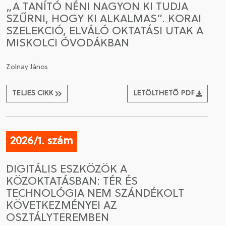
„A TANÍTÓ NÉNI NAGYON KI TUDJA
SZŰRNI, HOGY KI ALKALMAS”. KORAI
CSATLAKOZÁS A TÁRSASÁGHOZ / MEGÚJÍTOM A
SZELEKCIÓ, ELVÁLÓ OKTATÁSI UTAK A
TAGSÁGOMAT
MISKOLCI ÓVODÁKBAN
Zolnay János
TELJES CIKK
LETÖLTHETŐ PDF
2026/1. szám
DIGITÁLIS ESZKÖZÖK A
KÖZOKTATÁSBAN: TÉR ÉS
TECHNOLÓGIA NEM SZÁNDÉKOLT
KÖVETKEZMÉNYEI AZ
OSZTÁLYTEREMBEN