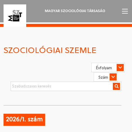
MAGYAR SZOCIOLÓGIAI TÁRSASÁG
AZ MSZT-RŐL
AKTUALITÁSOK
SZOCIOLÓGIAI SZEMLE
VÁNDORGYŰLÉSEK
SZAKOSZTÁLYOK
SZOCIOLÓGIAI SZEMLE
DÍJAK
NYELVVÁLASZTÁS
2026/1. szám