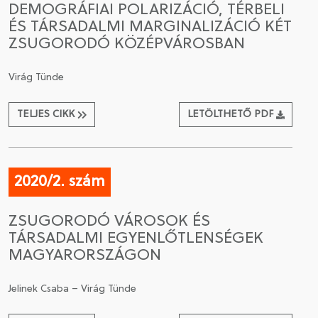
DEMOGRÁFIAI POLARIZÁCIÓ, TÉRBELI
ÉS TÁRSADALMI MARGINALIZÁCIÓ KÉT
CSATLAKOZÁS A TÁRSASÁGHOZ / MEGÚJÍTOM A
ZSUGORODÓ KÖZÉPVÁROSBAN
TAGSÁGOMAT
Virág Tünde
TELJES CIKK
LETÖLTHETŐ PDF
2020/2. szám
ZSUGORODÓ VÁROSOK ÉS
TÁRSADALMI EGYENLŐTLENSÉGEK
MAGYARORSZÁGON
Jelinek Csaba – Virág Tünde