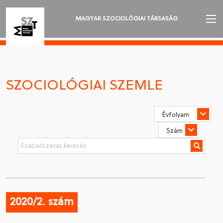
MAGYAR SZOCIOLÓGIAI TÁRSASÁG
AZ MSZT-RŐL
AKTUALITÁSOK
SZOCIOLÓGIAI SZEMLE
VÁNDORGYŰLÉSEK
SZAKOSZTÁLYOK
SZOCIOLÓGIAI SZEMLE
DÍJAK
NYELVVÁLASZTÁS
2020/2. szám