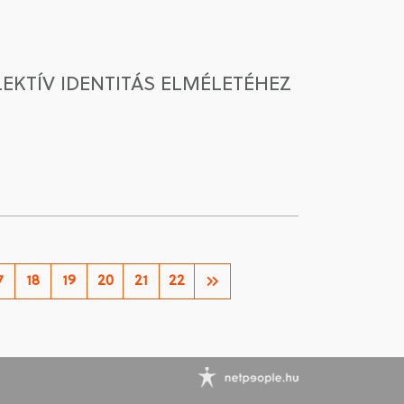
EKTÍV IDENTITÁS ELMÉLETÉHEZ
7
18
19
20
21
22