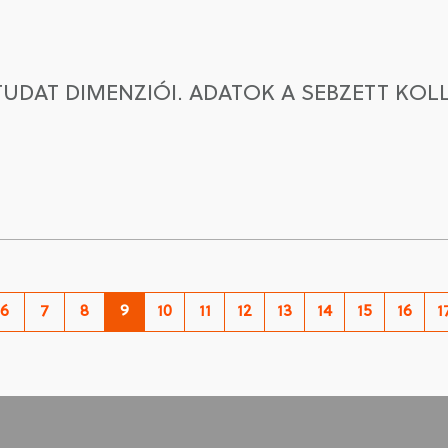
UDAT DIMENZIÓI. ADATOK A SEBZETT KOLL
6
7
8
9
10
11
12
13
14
15
16
1