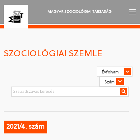
MAGYAR SZOCIOLÓGIAI TÁRSASÁG
AZ MSZT-RŐL
AKTUALITÁSOK
SZOCIOLÓGIAI SZEMLE
VÁNDORGYŰLÉSEK
SZAKOSZTÁLYOK
SZOCIOLÓGIAI SZEMLE
DÍJAK
NYELVVÁLASZTÁS
2021/4. szám