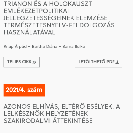
TRIANON ÉS A HOLOKAUSZT
EMLÉKEZETPOLITIKAI
CSATLAKOZÁS A TÁRSASÁGHOZ / MEGÚJÍTOM A
JELLEGZETESSÉGEINEK ELEMZÉSE
TAGSÁGOMAT
TERMÉSZETESNYELV-FELDOLGOZÁS
HASZNÁLATÁVAL
Knap Árpád – Bartha Diána – Barna Ildikó
TELJES CIKK
LETÖLTHETŐ PDF
2021/4. szám
AZONOS ELHÍVÁS, ELTÉRŐ ESÉLYEK. A
LELKÉSZNŐK HELYZETÉNEK
SZAKIRODALMI ÁTTEKINTÉSE