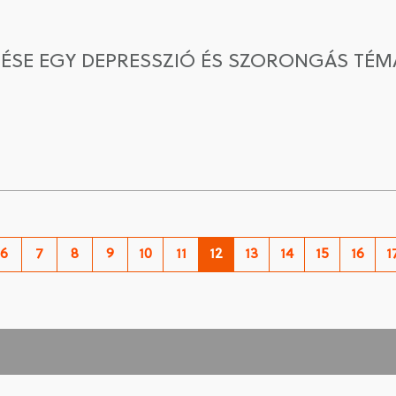
ÉSE EGY DEPRESSZIÓ ÉS SZORONGÁS TÉ
6
7
8
9
10
11
12
13
14
15
16
1