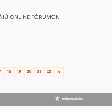
MÁJÚ ONLINE FÓRUMON
7
18
19
20
21
22