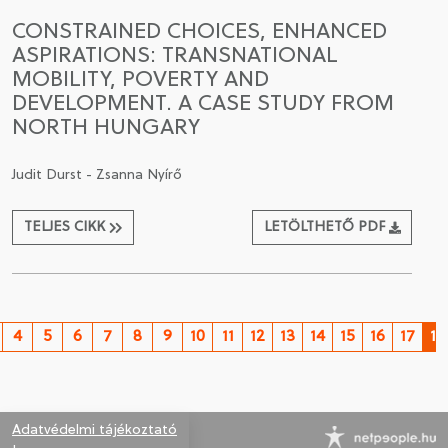
CONSTRAINED CHOICES, ENHANCED
ASPIRATIONS: TRANSNATIONAL
MOBILITY, POVERTY AND
DEVELOPMENT. A CASE STUDY FROM
NORTH HUNGARY
Judit Durst - Zsanna Nyírő
TELJES CIKK
LETÖLTHETŐ PDF
4
5
6
7
8
9
10
11
12
13
14
15
16
17
18
Adatvédelmi tájékoztató