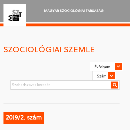
MAGYAR SZOCIOLÓGIAI TÁRSASÁG
AZ MSZT-RŐL
AKTUALITÁSOK
SZOCIOLÓGIAI SZEMLE
VÁNDORGYŰLÉSEK
SZAKOSZTÁLYOK
SZOCIOLÓGIAI SZEMLE
DÍJAK
NYELVVÁLASZTÁS
2019/2. szám