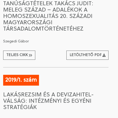
TANÚSÁGTÉTELEK TAKÁCS JUDIT:
MELEG SZÁZAD – ADALÉKOK A
CSATLAKOZÁS A TÁRSASÁGHOZ / MEGÚJÍTOM A
HOMOSZEXUALITÁS 20. SZÁZADI
TAGSÁGOMAT
MAGYARORSZÁGI
TÁRSADALOMTÖRTÉNETÉHEZ
Szegedi Gábor
TELJES CIKK
LETÖLTHETŐ PDF
2019/1. szám
LAKÁSREZSIM ÉS A DEVIZAHITEL-
VÁLSÁG: INTÉZMÉNYI ÉS EGYÉNI
STRATÉGIÁK