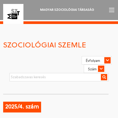
MAGYAR SZOCIOLÓGIAI TÁRSASÁG
AZ MSZT-RŐL
AKTUALITÁSOK
SZOCIOLÓGIAI SZEMLE
VÁNDORGYŰLÉSEK
SZAKOSZTÁLYOK
SZOCIOLÓGIAI SZEMLE
DÍJAK
NYELVVÁLASZTÁS
2025/4. szám