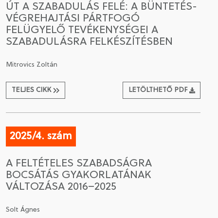
ÚT A SZABADULÁS FELÉ: A BÜNTETÉS-
VÉGREHAJTÁSI PÁRTFOGÓ
CSATLAKOZÁS A TÁRSASÁGHOZ / MEGÚJÍTOM A
FELÜGYELŐ TEVÉKENYSÉGEI A
TAGSÁGOMAT
SZABADULÁSRA FELKÉSZÍTÉSBEN
Mitrovics Zoltán
TELJES CIKK
LETÖLTHETŐ PDF
2025/4. szám
A FELTÉTELES SZABADSÁGRA
BOCSÁTÁS GYAKORLATÁNAK
VÁLTOZÁSA 2016–2025
Solt Ágnes