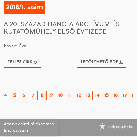
2018/1. szám
A 20. SZÁZAD HANGJA ARCHÍVUM ÉS
KUTATÓMŰHELY ELSŐ ÉVTIZEDE
Kovács Éva
TELJES CIKK
LETÖLTHETŐ PDF
4
5
6
7
8
9
10
11
12
13
14
15
16
17
18
Adatvédelmi tájékoztató
Impresszum