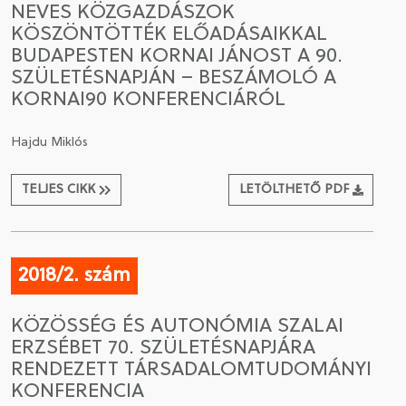
NEVES KÖZGAZDÁSZOK
KÖSZÖNTÖTTÉK ELŐADÁSAIKKAL
CSATLAKOZÁS A TÁRSASÁGHOZ / MEGÚJÍTOM A
BUDAPESTEN KORNAI JÁNOST A 90.
TAGSÁGOMAT
SZÜLETÉSNAPJÁN – BESZÁMOLÓ A
KORNAI90 KONFERENCIÁRÓL
Hajdu Miklós
TELJES CIKK
LETÖLTHETŐ PDF
2018/2. szám
KÖZÖSSÉG ÉS AUTONÓMIA SZALAI
ERZSÉBET 70. SZÜLETÉSNAPJÁRA
RENDEZETT TÁRSADALOMTUDOMÁNYI
KONFERENCIA