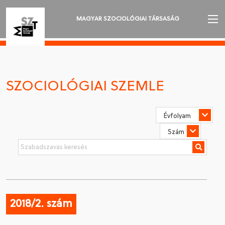
MAGYAR SZOCIOLÓGIAI TÁRSASÁG
AZ MSZT-RŐL
AKTUALITÁSOK
SZOCIOLÓGIAI SZEMLE
VÁNDORGYŰLÉSEK
SZAKOSZTÁLYOK
SZOCIOLÓGIAI SZEMLE
DÍJAK
NYELVVÁLASZTÁS
2018/2. szám