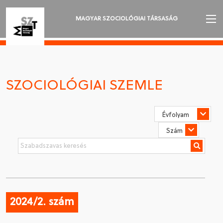
MAGYAR SZOCIOLÓGIAI TÁRSASÁG
AZ MSZT-RŐL
AKTUALITÁSOK
SZOCIOLÓGIAI SZEMLE
VÁNDORGYŰLÉSEK
SZAKOSZTÁLYOK
SZOCIOLÓGIAI SZEMLE
DÍJAK
NYELVVÁLASZTÁS
2024/2. szám