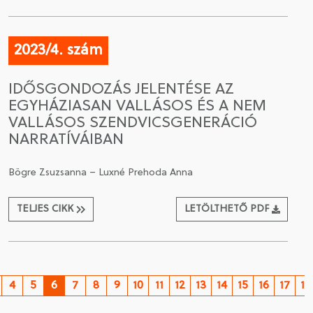
2023/4. szám
IDŐSGONDOZÁS JELENTÉSE AZ
EGYHÁZIASAN VALLÁSOS ÉS A NEM
VALLÁSOS SZENDVICSGENERÁCIÓ
NARRATÍVÁIBAN
Bögre Zsuzsanna – Luxné Prehoda Anna
TELJES CIKK
LETÖLTHETŐ PDF
4
5
6
7
8
9
10
11
12
13
14
15
16
17
18