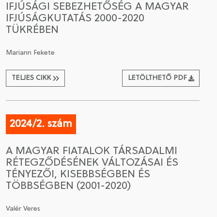
IFJÚSÁGI SEBEZHETŐSÉG A MAGYAR
IFJÚSÁGKUTATÁS 2000-2020
CSATLAKOZÁS A TÁRSASÁGHOZ / MEGÚJÍTOM A
TÜKRÉBEN
TAGSÁGOMAT
Mariann Fekete
TELJES CIKK
LETÖLTHETŐ PDF
2024/2. szám
A MAGYAR FIATALOK TÁRSADALMI
RÉTEGZŐDÉSÉNEK VÁLTOZÁSAI ÉS
TÉNYEZŐI, KISEBBSÉGBEN ÉS
TÖBBSÉGBEN (2001-2020)
Valér Veres