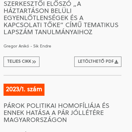
SZERKESZTŐI ELŐSZÓ „A
HÁZTARTÁSON BELÜLI
CSATLAKOZÁS A TÁRSASÁGHOZ / MEGÚJÍTOM A
EGYENLŐTLENSÉGEK ÉS A
TAGSÁGOMAT
KAPCSOLATI TŐKE” CÍMŰ TEMATIKUS
LAPSZÁM TANULMÁNYAIHOZ
Gregor Anikó - Sik Endre
TELJES CIKK
LETÖLTHETŐ PDF
2023/1. szám
PÁROK POLITIKAI HOMOFÍLIÁJA ÉS
ENNEK HATÁSA A PÁR JÓLLÉTÉRE
MAGYARORSZÁGON