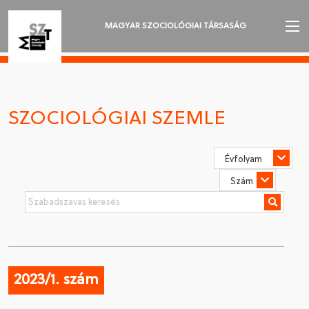
MAGYAR SZOCIOLÓGIAI TÁRSASÁG
AZ MSZT-RŐL
AKTUALITÁSOK
SZOCIOLÓGIAI SZEMLE
VÁNDORGYŰLÉSEK
SZAKOSZTÁLYOK
SZOCIOLÓGIAI SZEMLE
DÍJAK
NYELVVÁLASZTÁS
2023/1. szám