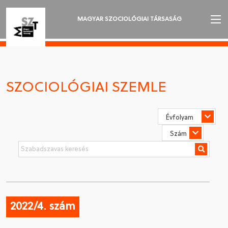
MAGYAR SZOCIOLÓGIAI TÁRSASÁG
AZ MSZT-RŐL
AKTUALITÁSOK
SZOCIOLÓGIAI SZEMLE
VÁNDORGYŰLÉSEK
SZAKOSZTÁLYOK
SZOCIOLÓGIAI SZEMLE
DÍJAK
NYELVVÁLASZTÁS
2022/4. szám