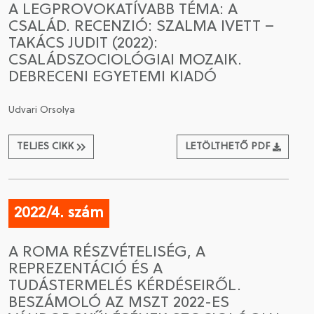
A LEGPROVOKATÍVABB TÉMA: A
CSALÁD. RECENZIÓ: SZALMA IVETT –
CSATLAKOZÁS A TÁRSASÁGHOZ / MEGÚJÍTOM A
TAKÁCS JUDIT (2022):
TAGSÁGOMAT
CSALÁDSZOCIOLÓGIAI MOZAIK.
DEBRECENI EGYETEMI KIADÓ
Udvari Orsolya
TELJES CIKK
LETÖLTHETŐ PDF
2022/4. szám
A ROMA RÉSZVÉTELISÉG, A
REPREZENTÁCIÓ ÉS A
TUDÁSTERMELÉS KÉRDÉSEIRŐL.
BESZÁMOLÓ AZ MSZT 2022-ES