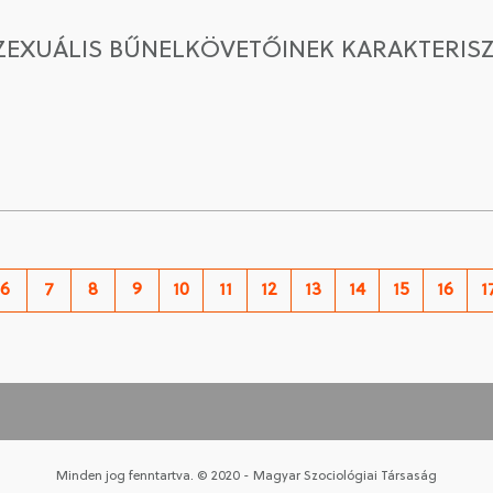
EXUÁLIS BŰNELKÖVETŐINEK KARAKTERISZ
6
7
8
9
10
11
12
13
14
15
16
1
Minden jog fenntartva. © 2020 - Magyar Szociológiai Társaság