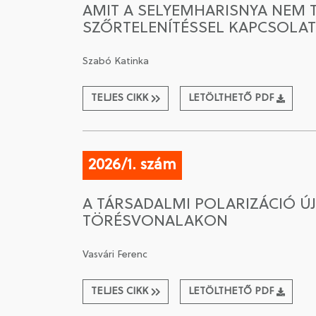
AMIT A SELYEMHARISNYA NEM T
SZŐRTELENÍTÉSSEL KAPCSOLA
Szabó Katinka
TELJES CIKK
LETÖLTHETŐ PDF
2026/1. szám
A TÁRSADALMI POLARIZÁCIÓ Ú
TÖRÉSVONALAKON
Vasvári Ferenc
TELJES CIKK
LETÖLTHETŐ PDF