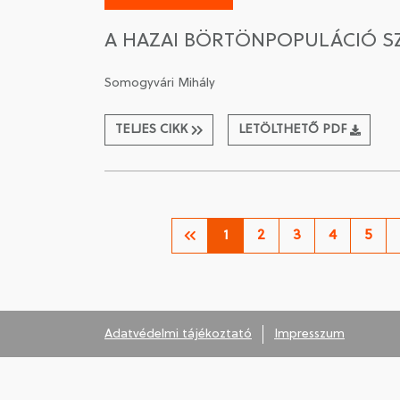
A HAZAI BÖRTÖNPOPULÁCIÓ SZ
Somogyvári Mihály
TELJES CIKK
LETÖLTHETŐ PDF
1
2
3
4
5
Adatvédelmi tájékoztató
Impresszum