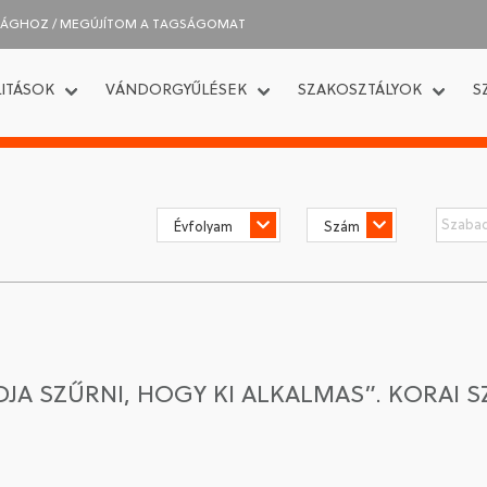
SÁGHOZ / MEGÚJÍTOM A TAGSÁGOMAT
ITÁSOK
VÁNDORGYŰLÉSEK
SZAKOSZTÁLYOK
S
DJA SZŰRNI, HOGY KI ALKALMAS”. KORAI S