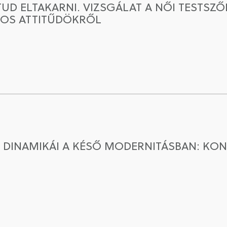
UD ELTAKARNI. VIZSGÁLAT A NŐI TESTSZŐ
TOS ATTITŰDÖKRŐL
J DINAMIKÁI A KÉSŐ MODERNITÁSBAN: KON