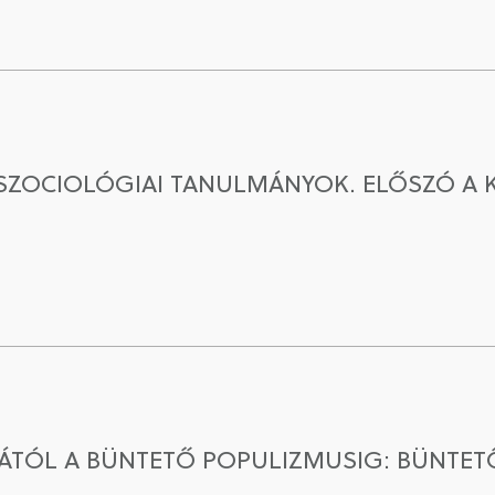
LSZOCIOLÓGIAI TANULMÁNYOK. ELŐSZÓ 
KÁTÓL A BÜNTETŐ POPULIZMUSIG: BÜNT