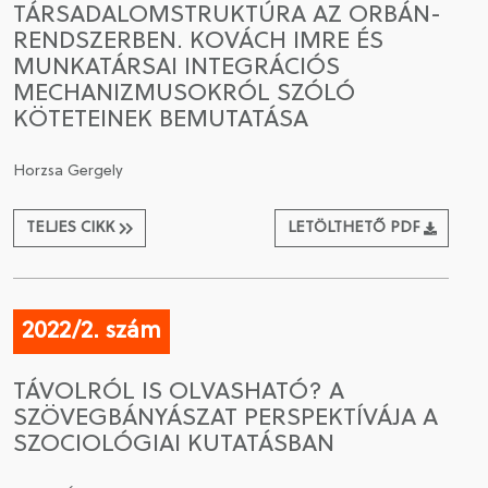
TÁRSADALOMSTRUKTÚRA AZ ORBÁN-
RENDSZERBEN. KOVÁCH IMRE ÉS
CSATLAKOZÁS A TÁRSASÁGHOZ / MEGÚJÍTOM A
MUNKATÁRSAI INTEGRÁCIÓS
TAGSÁGOMAT
MECHANIZMUSOKRÓL SZÓLÓ
KÖTETEINEK BEMUTATÁSA
Horzsa Gergely
TELJES CIKK
LETÖLTHETŐ PDF
2022/2. szám
TÁVOLRÓL IS OLVASHATÓ? A
SZÖVEGBÁNYÁSZAT PERSPEKTÍVÁJA A
SZOCIOLÓGIAI KUTATÁSBAN