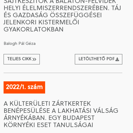
SAJTKÉSZÍTŐK A BALATON-FELVIDÉK
HELYI ÉLELMISZERRENDSZERÉBEN. TÁJ
ÉS GAZDASÁG ÖSSZEFÜGGÉSEI
JELENKORI KISTERMELŐI
GYAKORLATOKBAN
Balogh Pál Géza
TELJES CIKK
LETÖLTHETŐ PDF
2022/1. szám
A KÜLTERÜLETI ZÁRTKERTEK
BENÉPESÜLÉSE A LAKHATÁSI VÁLSÁG
ÁRNYÉKÁBAN. EGY BUDAPEST
KÖRNYÉKI ESET TANULSÁGAI