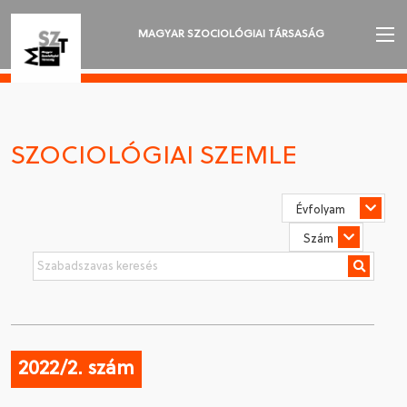
MAGYAR SZOCIOLÓGIAI TÁRSASÁG
AZ MSZT-RŐL
AKTUALITÁSOK
SZOCIOLÓGIAI SZEMLE
VÁNDORGYŰLÉSEK
SZAKOSZTÁLYOK
SZOCIOLÓGIAI SZEMLE
DÍJAK
NYELVVÁLASZTÁS
2022/2. szám