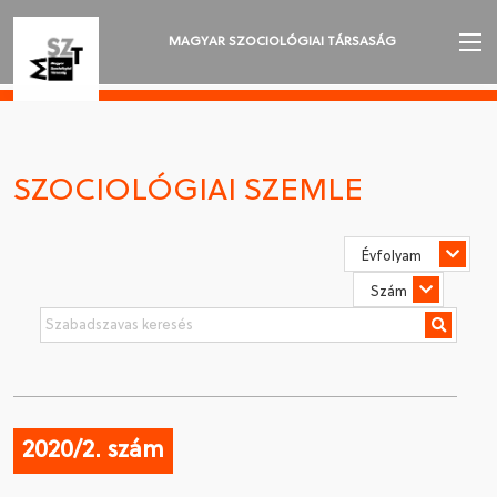
MAGYAR SZOCIOLÓGIAI TÁRSASÁG
AZ MSZT-RŐL
AKTUALITÁSOK
SZOCIOLÓGIAI SZEMLE
VÁNDORGYŰLÉSEK
SZAKOSZTÁLYOK
SZOCIOLÓGIAI SZEMLE
DÍJAK
NYELVVÁLASZTÁS
2020/2. szám