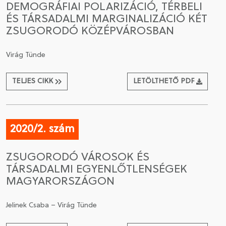
DEMOGRÁFIAI POLARIZÁCIÓ, TÉRBELI
ÉS TÁRSADALMI MARGINALIZÁCIÓ KÉT
CSATLAKOZÁS A TÁRSASÁGHOZ / MEGÚJÍTOM A
ZSUGORODÓ KÖZÉPVÁROSBAN
TAGSÁGOMAT
Virág Tünde
TELJES CIKK
LETÖLTHETŐ PDF
2020/2. szám
ZSUGORODÓ VÁROSOK ÉS
TÁRSADALMI EGYENLŐTLENSÉGEK
MAGYARORSZÁGON
Jelinek Csaba – Virág Tünde