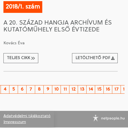
2018/1. szám
A 20. SZÁZAD HANGJA ARCHÍVUM ÉS
KUTATÓMŰHELY ELSŐ ÉVTIZEDE
Kovács Éva
TELJES CIKK
LETÖLTHETŐ PDF
4
5
6
7
8
9
10
11
12
13
14
15
16
17
18
Adatvédelmi tájékoztató
Impresszum