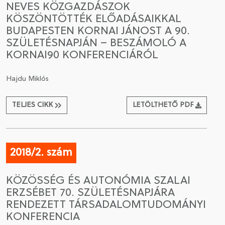
NEVES KÖZGAZDÁSZOK
KÖSZÖNTÖTTÉK ELŐADÁSAIKKAL
CSATLAKOZÁS A TÁRSASÁGHOZ / MEGÚJÍTOM A
BUDAPESTEN KORNAI JÁNOST A 90.
TAGSÁGOMAT
SZÜLETÉSNAPJÁN – BESZÁMOLÓ A
KORNAI90 KONFERENCIÁRÓL
Hajdu Miklós
TELJES CIKK
LETÖLTHETŐ PDF
2018/2. szám
KÖZÖSSÉG ÉS AUTONÓMIA SZALAI
ERZSÉBET 70. SZÜLETÉSNAPJÁRA
RENDEZETT TÁRSADALOMTUDOMÁNYI
KONFERENCIA