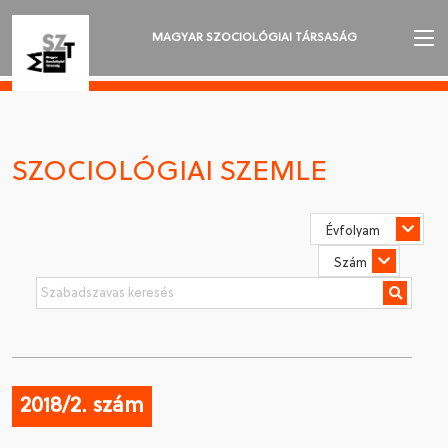
MAGYAR SZOCIOLÓGIAI TÁRSASÁG
AZ MSZT-RŐL
AKTUALITÁSOK
SZOCIOLÓGIAI SZEMLE
VÁNDORGYŰLÉSEK
SZAKOSZTÁLYOK
SZOCIOLÓGIAI SZEMLE
DÍJAK
NYELVVÁLASZTÁS
2018/2. szám