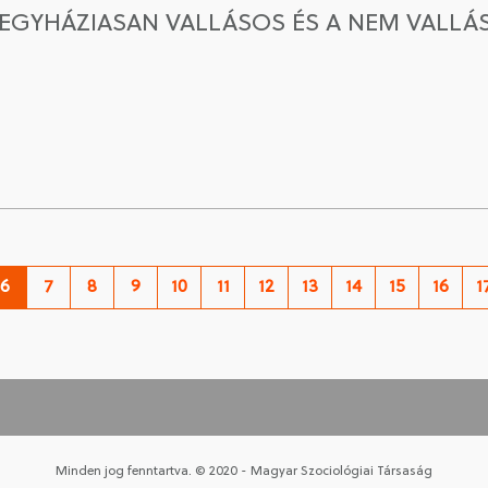
 EGYHÁZIASAN VALLÁSOS ÉS A NEM VALL
6
7
8
9
10
11
12
13
14
15
16
1
Minden jog fenntartva. © 2020 - Magyar Szociológiai Társaság