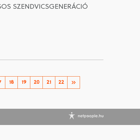
ÁSOS SZENDVICSGENERÁCIÓ
7
18
19
20
21
22