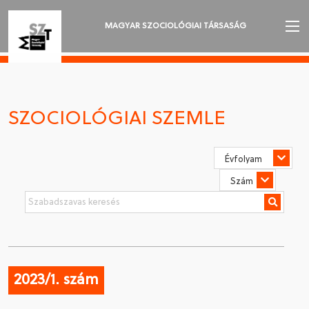
MAGYAR SZOCIOLÓGIAI TÁRSASÁG
AZ MSZT-RŐL
AKTUALITÁSOK
SZOCIOLÓGIAI SZEMLE
VÁNDORGYŰLÉSEK
SZAKOSZTÁLYOK
SZOCIOLÓGIAI SZEMLE
DÍJAK
NYELVVÁLASZTÁS
2023/1. szám