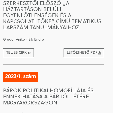
SZERKESZTŐI ELŐSZÓ „A
HÁZTARTÁSON BELÜLI
CSATLAKOZÁS A TÁRSASÁGHOZ / MEGÚJÍTOM A
EGYENLŐTLENSÉGEK ÉS A
TAGSÁGOMAT
KAPCSOLATI TŐKE” CÍMŰ TEMATIKUS
LAPSZÁM TANULMÁNYAIHOZ
Gregor Anikó - Sik Endre
TELJES CIKK
LETÖLTHETŐ PDF
2023/1. szám
PÁROK POLITIKAI HOMOFÍLIÁJA ÉS
ENNEK HATÁSA A PÁR JÓLLÉTÉRE
MAGYARORSZÁGON