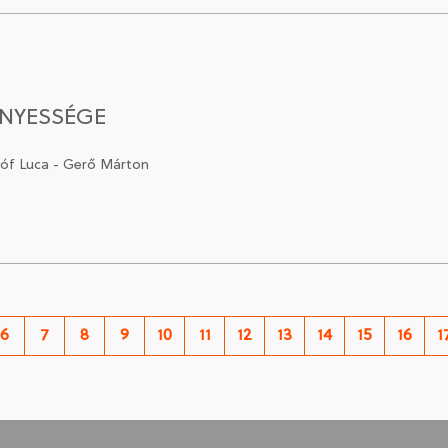
ÉNYESSÉGE
tóf Luca - Gerő Márton
6
7
8
9
10
11
12
13
14
15
16
1