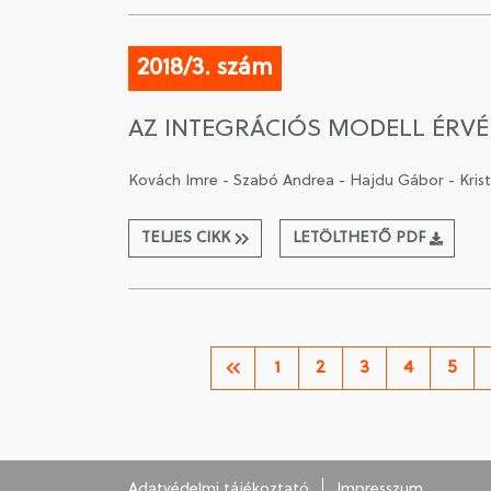
2018/3. szám
AZ INTEGRÁCIÓS MODELL ÉRV
Kovách Imre - Szabó Andrea - Hajdu Gábor - Kris
TELJES CIKK
LETÖLTHETŐ PDF
1
2
3
4
5
Adatvédelmi tájékoztató
Impresszum