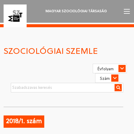
MAGYAR SZOCIOLÓGIAI TÁRSASÁG
AZ MSZT-RŐL
AKTUALITÁSOK
SZOCIOLÓGIAI SZEMLE
VÁNDORGYŰLÉSEK
SZAKOSZTÁLYOK
SZOCIOLÓGIAI SZEMLE
DÍJAK
NYELVVÁLASZTÁS
2018/1. szám