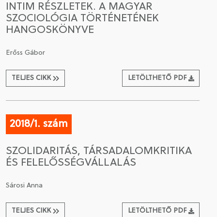
INTIM RÉSZLETEK. A MAGYAR
SZOCIOLÓGIA TÖRTÉNETÉNEK
CSATLAKOZÁS A TÁRSASÁGHOZ / MEGÚJÍTOM A
HANGOSKÖNYVE
TAGSÁGOMAT
Erőss Gábor
TELJES CIKK
LETÖLTHETŐ PDF
2018/1. szám
SZOLIDARITÁS, TÁRSADALOMKRITIKA
ÉS FELELŐSSÉGVÁLLALÁS
Sárosi Anna
TELJES CIKK
LETÖLTHETŐ PDF