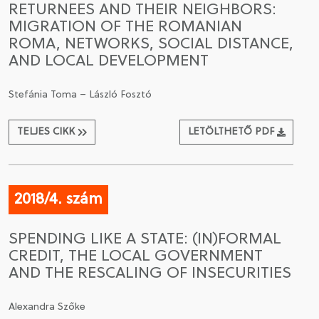
RETURNEES AND THEIR NEIGHBORS:
MIGRATION OF THE ROMANIAN
CSATLAKOZÁS A TÁRSASÁGHOZ / MEGÚJÍTOM A
ROMA, NETWORKS, SOCIAL DISTANCE,
TAGSÁGOMAT
AND LOCAL DEVELOPMENT
Stefánia Toma – László Fosztó
TELJES CIKK
LETÖLTHETŐ PDF
2018/4. szám
SPENDING LIKE A STATE: (IN)FORMAL
CREDIT, THE LOCAL GOVERNMENT
AND THE RESCALING OF INSECURITIES
Alexandra Szőke