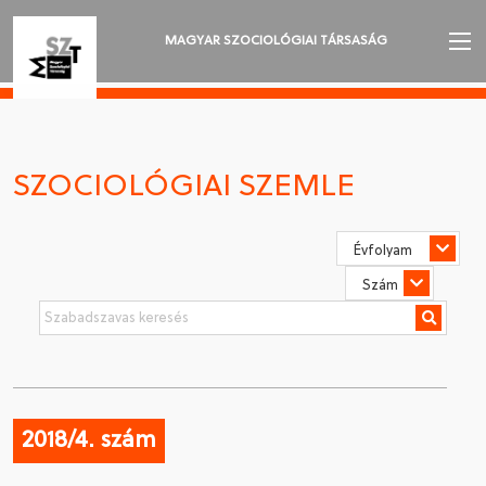
MAGYAR SZOCIOLÓGIAI TÁRSASÁG
AZ MSZT-RŐL
AKTUALITÁSOK
SZOCIOLÓGIAI SZEMLE
VÁNDORGYŰLÉSEK
SZAKOSZTÁLYOK
SZOCIOLÓGIAI SZEMLE
DÍJAK
NYELVVÁLASZTÁS
2018/4. szám