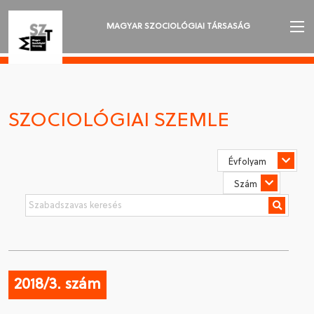
MAGYAR SZOCIOLÓGIAI TÁRSASÁG
AZ MSZT-RŐL
AKTUALITÁSOK
SZOCIOLÓGIAI SZEMLE
VÁNDORGYŰLÉSEK
SZAKOSZTÁLYOK
SZOCIOLÓGIAI SZEMLE
DÍJAK
NYELVVÁLASZTÁS
2018/3. szám