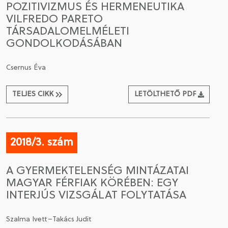
POZITIVIZMUS ÉS HERMENEUTIKA
VILFREDO PARETO
CSATLAKOZÁS A TÁRSASÁGHOZ / MEGÚJÍTOM A
TÁRSADALOMELMÉLETI
TAGSÁGOMAT
GONDOLKODÁSÁBAN
Csernus Éva
TELJES CIKK
LETÖLTHETŐ PDF
2018/3. szám
A GYERMEKTELENSÉG MINTÁZATAI
MAGYAR FÉRFIAK KÖRÉBEN: EGY
INTERJÚS VIZSGÁLAT FOLYTATÁSA
Szalma Ivett–Takács Judit