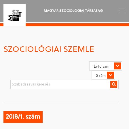
MAGYAR SZOCIOLÓGIAI TÁRSASÁG
AZ MSZT-RŐL
AKTUALITÁSOK
SZOCIOLÓGIAI SZEMLE
VÁNDORGYŰLÉSEK
SZAKOSZTÁLYOK
SZOCIOLÓGIAI SZEMLE
DÍJAK
NYELVVÁLASZTÁS
2018/1. szám