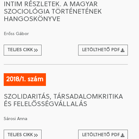
INTIM RÉSZLETEK. A MAGYAR
SZOCIOLÓGIA TÖRTÉNETÉNEK
CSATLAKOZÁS A TÁRSASÁGHOZ / MEGÚJÍTOM A
HANGOSKÖNYVE
TAGSÁGOMAT
Erőss Gábor
TELJES CIKK
LETÖLTHETŐ PDF
2018/1. szám
SZOLIDARITÁS, TÁRSADALOMKRITIKA
ÉS FELELŐSSÉGVÁLLALÁS
Sárosi Anna
TELJES CIKK
LETÖLTHETŐ PDF