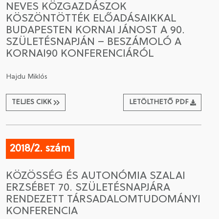
NEVES KÖZGAZDÁSZOK
KÖSZÖNTÖTTÉK ELŐADÁSAIKKAL
CSATLAKOZÁS A TÁRSASÁGHOZ / MEGÚJÍTOM A
BUDAPESTEN KORNAI JÁNOST A 90.
TAGSÁGOMAT
SZÜLETÉSNAPJÁN – BESZÁMOLÓ A
KORNAI90 KONFERENCIÁRÓL
Hajdu Miklós
TELJES CIKK
LETÖLTHETŐ PDF
2018/2. szám
KÖZÖSSÉG ÉS AUTONÓMIA SZALAI
ERZSÉBET 70. SZÜLETÉSNAPJÁRA
RENDEZETT TÁRSADALOMTUDOMÁNYI
KONFERENCIA