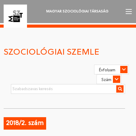
MAGYAR SZOCIOLÓGIAI TÁRSASÁG
AZ MSZT-RŐL
AKTUALITÁSOK
SZOCIOLÓGIAI SZEMLE
VÁNDORGYŰLÉSEK
SZAKOSZTÁLYOK
SZOCIOLÓGIAI SZEMLE
DÍJAK
NYELVVÁLASZTÁS
2018/2. szám