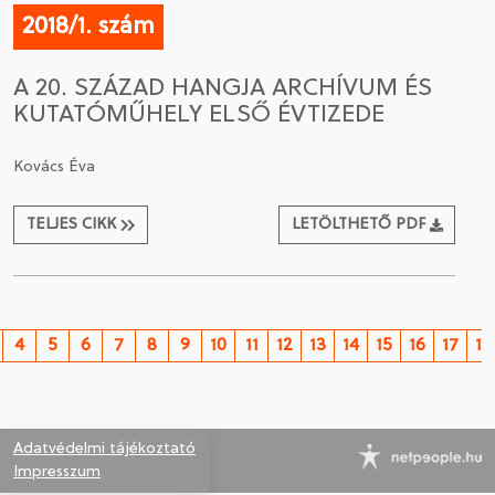
2018/1. szám
A 20. SZÁZAD HANGJA ARCHÍVUM ÉS
KUTATÓMŰHELY ELSŐ ÉVTIZEDE
Kovács Éva
TELJES CIKK
LETÖLTHETŐ PDF
4
5
6
7
8
9
10
11
12
13
14
15
16
17
18
Adatvédelmi tájékoztató
Impresszum