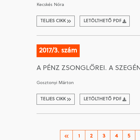
Kecskés Nóra
TELJES CIKK
LETÖLTHETŐ PDF
2017/3. szám
A PÉNZ ZSONGLŐREI. A SZEG
Gosztonyi Márton
TELJES CIKK
LETÖLTHETŐ PDF
1
2
3
4
5