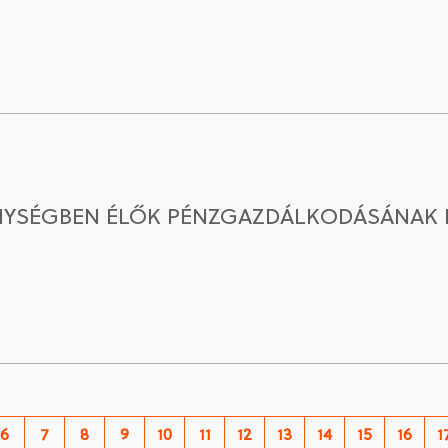
ÉNYSÉGBEN ÉLŐK PÉNZGAZDÁLKODÁSÁNAK
6
7
8
9
10
11
12
13
14
15
16
1