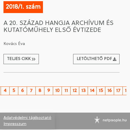
2018/1. szám
A 20. SZÁZAD HANGJA ARCHÍVUM ÉS
KUTATÓMŰHELY ELSŐ ÉVTIZEDE
Kovács Éva
TELJES CIKK
LETÖLTHETŐ PDF
4
5
6
7
8
9
10
11
12
13
14
15
16
17
18
Adatvédelmi tájékoztató
Impresszum