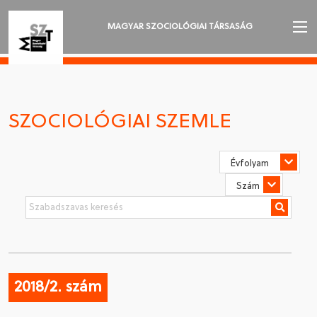
MAGYAR SZOCIOLÓGIAI TÁRSASÁG
AZ MSZT-RŐL
AKTUALITÁSOK
SZOCIOLÓGIAI SZEMLE
VÁNDORGYŰLÉSEK
SZAKOSZTÁLYOK
SZOCIOLÓGIAI SZEMLE
DÍJAK
NYELVVÁLASZTÁS
2018/2. szám