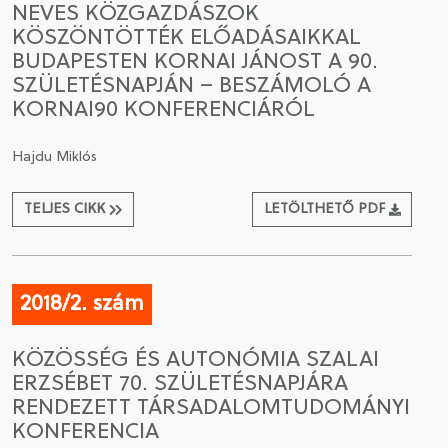
NEVES KÖZGAZDÁSZOK
KÖSZÖNTÖTTÉK ELŐADÁSAIKKAL
CSATLAKOZÁS A TÁRSASÁGHOZ / MEGÚJÍTOM A
BUDAPESTEN KORNAI JÁNOST A 90.
TAGSÁGOMAT
SZÜLETÉSNAPJÁN – BESZÁMOLÓ A
KORNAI90 KONFERENCIÁRÓL
Hajdu Miklós
TELJES CIKK
LETÖLTHETŐ PDF
2018/2. szám
KÖZÖSSÉG ÉS AUTONÓMIA SZALAI
ERZSÉBET 70. SZÜLETÉSNAPJÁRA
RENDEZETT TÁRSADALOMTUDOMÁNYI
KONFERENCIA