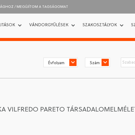
SÁGHOZ / MEGÚJÍTOM A TAGSÁGOMAT
ITÁSOK
VÁNDORGYŰLÉSEK
SZAKOSZTÁLYOK
S
IKA VILFREDO PARETO TÁRSADALOMELMÉ