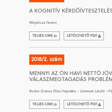
A KOGNITÍV KÉRDŐÍVTESZTELÉ
Mújdricza Ferenc
TELJES CIKK
LETÖLTHETŐ PDF
2018/2. szám
MENNYI AZ ÖN HAVI NETTÓ JÖ
VÁLASZMEGTAGADÁS PROBLÉM
Bodor-Eranus Eliza Hajnalka – Letenyei László –
TELJES CIKK
LETÖLTHETŐ PDF