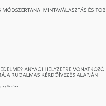
S MÓDSZERTANA: MINTAVÁLASZTÁS ÉS TO
VEDELME? ANYAGI HELYZETRE VONATKOZÓ 
ÁJA RUGALMAS KÉRDŐÍVEZÉS ALAPJÁN
Pápay Boróka