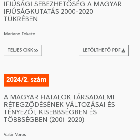
IFJÚSÁGI SEBEZHETŐSÉG A MAGYAR
IFJÚSÁGKUTATÁS 2000-2020
CSATLAKOZÁS A TÁRSASÁGHOZ / MEGÚJÍTOM A
TÜKRÉBEN
TAGSÁGOMAT
Mariann Fekete
TELJES CIKK
LETÖLTHETŐ PDF
2024/2. szám
A MAGYAR FIATALOK TÁRSADALMI
RÉTEGZŐDÉSÉNEK VÁLTOZÁSAI ÉS
TÉNYEZŐI, KISEBBSÉGBEN ÉS
TÖBBSÉGBEN (2001-2020)
Valér Veres