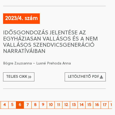
2023/4. szám
IDŐSGONDOZÁS JELENTÉSE AZ
EGYHÁZIASAN VALLÁSOS ÉS A NEM
VALLÁSOS SZENDVICSGENERÁCIÓ
NARRATÍVÁIBAN
Bögre Zsuzsanna – Luxné Prehoda Anna
TELJES CIKK
LETÖLTHETŐ PDF
4
5
6
7
8
9
10
11
12
13
14
15
16
17
18