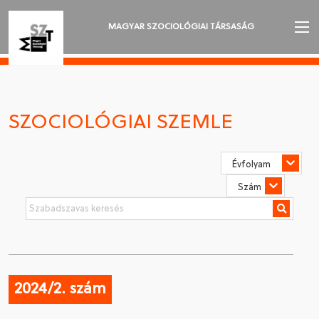
MAGYAR SZOCIOLÓGIAI TÁRSASÁG
AZ MSZT-RŐL
AKTUALITÁSOK
SZOCIOLÓGIAI SZEMLE
VÁNDORGYŰLÉSEK
SZAKOSZTÁLYOK
SZOCIOLÓGIAI SZEMLE
DÍJAK
NYELVVÁLASZTÁS
2024/2. szám