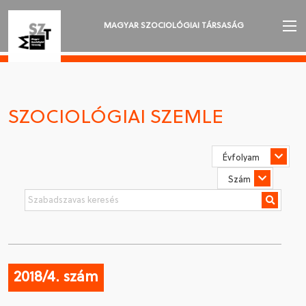
MAGYAR SZOCIOLÓGIAI TÁRSASÁG
AZ MSZT-RŐL
AKTUALITÁSOK
SZOCIOLÓGIAI SZEMLE
VÁNDORGYŰLÉSEK
SZAKOSZTÁLYOK
SZOCIOLÓGIAI SZEMLE
DÍJAK
NYELVVÁLASZTÁS
2018/4. szám