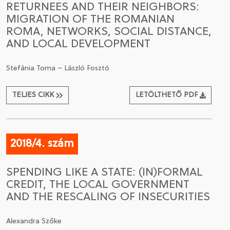
RETURNEES AND THEIR NEIGHBORS:
MIGRATION OF THE ROMANIAN
CSATLAKOZÁS A TÁRSASÁGHOZ / MEGÚJÍTOM A
ROMA, NETWORKS, SOCIAL DISTANCE,
TAGSÁGOMAT
AND LOCAL DEVELOPMENT
Stefánia Toma – László Fosztó
TELJES CIKK
LETÖLTHETŐ PDF
2018/4. szám
SPENDING LIKE A STATE: (IN)FORMAL
CREDIT, THE LOCAL GOVERNMENT
AND THE RESCALING OF INSECURITIES
Alexandra Szőke