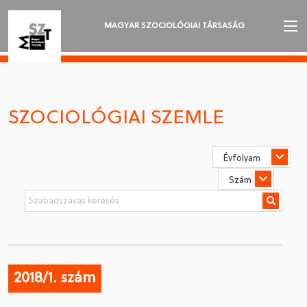
MAGYAR SZOCIOLÓGIAI TÁRSASÁG
AZ MSZT-RŐL
AKTUALITÁSOK
SZOCIOLÓGIAI SZEMLE
VÁNDORGYŰLÉSEK
SZAKOSZTÁLYOK
SZOCIOLÓGIAI SZEMLE
DÍJAK
NYELVVÁLASZTÁS
2018/1. szám