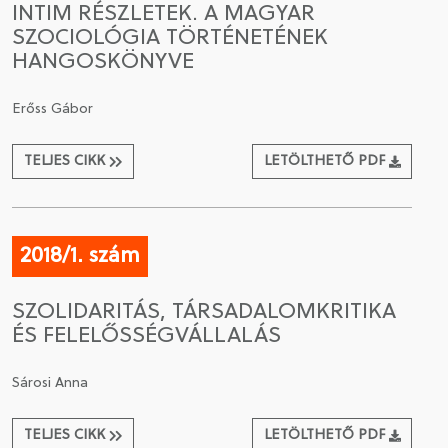
INTIM RÉSZLETEK. A MAGYAR
SZOCIOLÓGIA TÖRTÉNETÉNEK
CSATLAKOZÁS A TÁRSASÁGHOZ / MEGÚJÍTOM A
HANGOSKÖNYVE
TAGSÁGOMAT
Erőss Gábor
TELJES CIKK
LETÖLTHETŐ PDF
2018/1. szám
SZOLIDARITÁS, TÁRSADALOMKRITIKA
ÉS FELELŐSSÉGVÁLLALÁS
Sárosi Anna
TELJES CIKK
LETÖLTHETŐ PDF