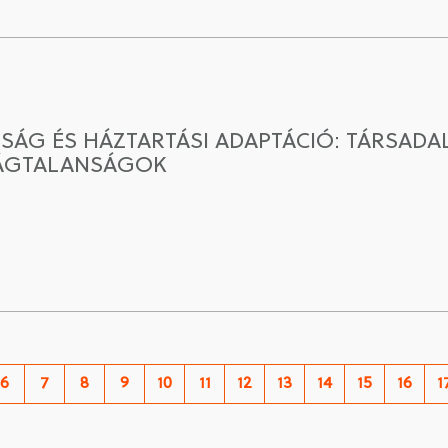
ÁG ÉS HÁZTARTÁSI ADAPTÁCIÓ: TÁRSADAL
SÁGTALANSÁGOK
6
7
8
9
10
11
12
13
14
15
16
1