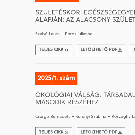
SZÜLETÉSKORI EGÉSZSÉGEGYE
ALAPJÁN: AZ ALACSONY SZÜLE
Szabó Laura – Boros Julianna
TELJES CIKK
LETÖLTHETŐ PDF
2025/1. szám
ÖKOLÓGIAI VÁLSÁG: TÁRSADA
MÁSODIK RÉSZÉHEZ
Csurgó Bernadett – Kerényi Szabina – Kőszeghy L
TELJES CIKK
LETÖLTHETŐ PDF