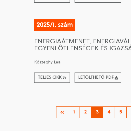
2025/1. szám
ENERGIAÁTMENET, ENERGIAVÁLS
EGYENLŐTLENSÉGEK ÉS IGAZ
Kőszeghy Lea
TELJES CIKK
LETÖLTHETŐ PDF
1
2
3
4
5