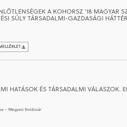
NLŐTLENSÉGEK A KOHORSZ ’18 MAGYAR S
TÉSI SÚLY TÁRSADALMI-GAZDASÁGI HÁTTÉ
MELLÉKLET
LMI HATÁSOK ÉS TÁRSADALMI VÁLASZOK. 
ea – Megyesi Boldizsár