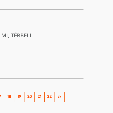
MI, TÉRBELI
7
18
19
20
21
22