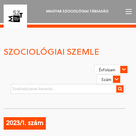
MAGYAR SZOCIOLÓGIAI TÁRSASÁG
AZ MSZT-RŐL
AKTUALITÁSOK
SZOCIOLÓGIAI SZEMLE
VÁNDORGYŰLÉSEK
SZAKOSZTÁLYOK
SZOCIOLÓGIAI SZEMLE
DÍJAK
NYELVVÁLASZTÁS
2023/1. szám