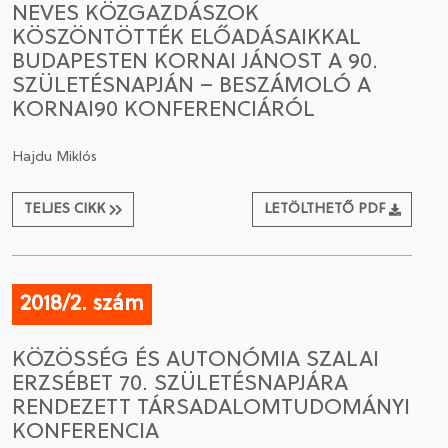
NEVES KÖZGAZDÁSZOK
KÖSZÖNTÖTTÉK ELŐADÁSAIKKAL
CSATLAKOZÁS A TÁRSASÁGHOZ / MEGÚJÍTOM A
BUDAPESTEN KORNAI JÁNOST A 90.
TAGSÁGOMAT
SZÜLETÉSNAPJÁN – BESZÁMOLÓ A
KORNAI90 KONFERENCIÁRÓL
Hajdu Miklós
TELJES CIKK
LETÖLTHETŐ PDF
2018/2. szám
KÖZÖSSÉG ÉS AUTONÓMIA SZALAI
ERZSÉBET 70. SZÜLETÉSNAPJÁRA
RENDEZETT TÁRSADALOMTUDOMÁNYI
KONFERENCIA