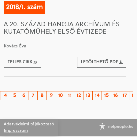
2018/1. szám
A 20. SZÁZAD HANGJA ARCHÍVUM ÉS
KUTATÓMŰHELY ELSŐ ÉVTIZEDE
Kovács Éva
TELJES CIKK
LETÖLTHETŐ PDF
4
5
6
7
8
9
10
11
12
13
14
15
16
17
18
Adatvédelmi tájékoztató
Impresszum