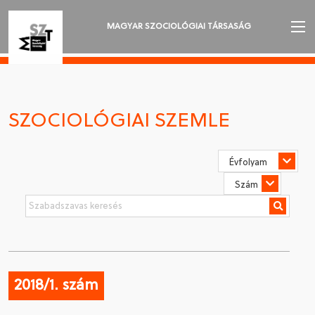
MAGYAR SZOCIOLÓGIAI TÁRSASÁG
AZ MSZT-RŐL
AKTUALITÁSOK
SZOCIOLÓGIAI SZEMLE
VÁNDORGYŰLÉSEK
SZAKOSZTÁLYOK
SZOCIOLÓGIAI SZEMLE
DÍJAK
NYELVVÁLASZTÁS
2018/1. szám