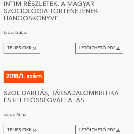
INTIM RÉSZLETEK. A MAGYAR
SZOCIOLÓGIA TÖRTÉNETÉNEK
CSATLAKOZÁS A TÁRSASÁGHOZ / MEGÚJÍTOM A
HANGOSKÖNYVE
TAGSÁGOMAT
Erőss Gábor
TELJES CIKK
LETÖLTHETŐ PDF
2018/1. szám
SZOLIDARITÁS, TÁRSADALOMKRITIKA
ÉS FELELŐSSÉGVÁLLALÁS
Sárosi Anna
TELJES CIKK
LETÖLTHETŐ PDF