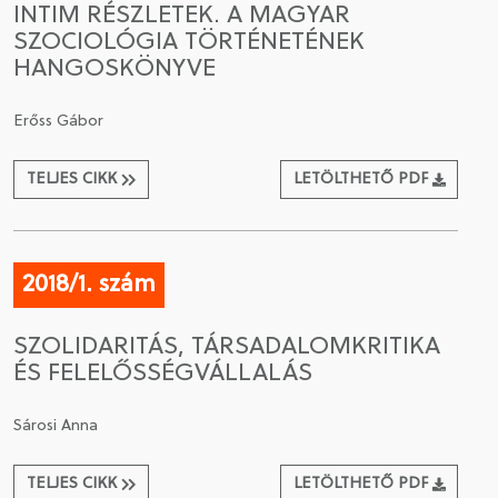
INTIM RÉSZLETEK. A MAGYAR
SZOCIOLÓGIA TÖRTÉNETÉNEK
CSATLAKOZÁS A TÁRSASÁGHOZ / MEGÚJÍTOM A
HANGOSKÖNYVE
TAGSÁGOMAT
Erőss Gábor
TELJES CIKK
LETÖLTHETŐ PDF
2018/1. szám
SZOLIDARITÁS, TÁRSADALOMKRITIKA
ÉS FELELŐSSÉGVÁLLALÁS
Sárosi Anna
TELJES CIKK
LETÖLTHETŐ PDF