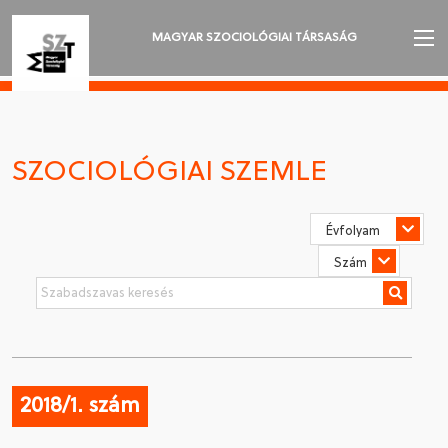
MAGYAR SZOCIOLÓGIAI TÁRSASÁG
AZ MSZT-RŐL
AKTUALITÁSOK
SZOCIOLÓGIAI SZEMLE
VÁNDORGYŰLÉSEK
SZAKOSZTÁLYOK
SZOCIOLÓGIAI SZEMLE
DÍJAK
NYELVVÁLASZTÁS
2018/1. szám