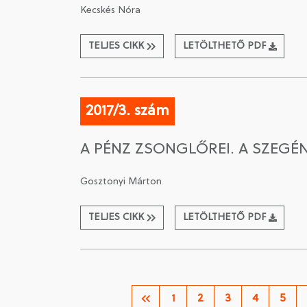
Kecskés Nóra
TELJES CIKK
LETÖLTHETŐ PDF
2017/3. szám
A PÉNZ ZSONGLŐREI. A SZEG
Gosztonyi Márton
TELJES CIKK
LETÖLTHETŐ PDF
1
2
3
4
5