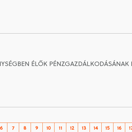
ÉNYSÉGBEN ÉLŐK PÉNZGAZDÁLKODÁSÁNAK
6
7
8
9
10
11
12
13
14
15
16
1