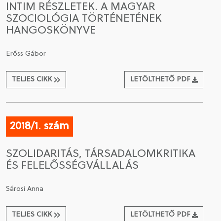
INTIM RÉSZLETEK. A MAGYAR
SZOCIOLÓGIA TÖRTÉNETÉNEK
CSATLAKOZÁS A TÁRSASÁGHOZ / MEGÚJÍTOM A
HANGOSKÖNYVE
TAGSÁGOMAT
Erőss Gábor
TELJES CIKK
LETÖLTHETŐ PDF
2018/1. szám
SZOLIDARITÁS, TÁRSADALOMKRITIKA
ÉS FELELŐSSÉGVÁLLALÁS
Sárosi Anna
TELJES CIKK
LETÖLTHETŐ PDF