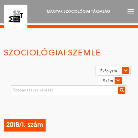
MAGYAR SZOCIOLÓGIAI TÁRSASÁG
AZ MSZT-RŐL
AKTUALITÁSOK
SZOCIOLÓGIAI SZEMLE
VÁNDORGYŰLÉSEK
SZAKOSZTÁLYOK
SZOCIOLÓGIAI SZEMLE
DÍJAK
NYELVVÁLASZTÁS
2018/1. szám