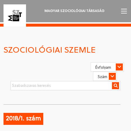
MAGYAR SZOCIOLÓGIAI TÁRSASÁG
AZ MSZT-RŐL
AKTUALITÁSOK
SZOCIOLÓGIAI SZEMLE
VÁNDORGYŰLÉSEK
SZAKOSZTÁLYOK
SZOCIOLÓGIAI SZEMLE
DÍJAK
NYELVVÁLASZTÁS
2018/1. szám