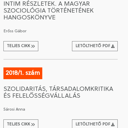
INTIM RÉSZLETEK. A MAGYAR
SZOCIOLÓGIA TÖRTÉNETÉNEK
CSATLAKOZÁS A TÁRSASÁGHOZ / MEGÚJÍTOM A
HANGOSKÖNYVE
TAGSÁGOMAT
Erőss Gábor
TELJES CIKK
LETÖLTHETŐ PDF
2018/1. szám
SZOLIDARITÁS, TÁRSADALOMKRITIKA
ÉS FELELŐSSÉGVÁLLALÁS
Sárosi Anna
TELJES CIKK
LETÖLTHETŐ PDF