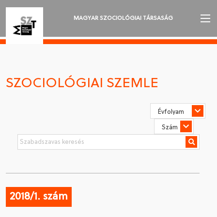
MAGYAR SZOCIOLÓGIAI TÁRSASÁG
AZ MSZT-RŐL
AKTUALITÁSOK
SZOCIOLÓGIAI SZEMLE
VÁNDORGYŰLÉSEK
SZAKOSZTÁLYOK
SZOCIOLÓGIAI SZEMLE
DÍJAK
NYELVVÁLASZTÁS
2018/1. szám