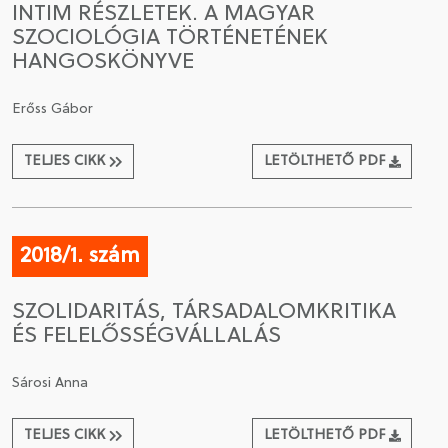
INTIM RÉSZLETEK. A MAGYAR
SZOCIOLÓGIA TÖRTÉNETÉNEK
CSATLAKOZÁS A TÁRSASÁGHOZ / MEGÚJÍTOM A
HANGOSKÖNYVE
TAGSÁGOMAT
Erőss Gábor
TELJES CIKK
LETÖLTHETŐ PDF
2018/1. szám
SZOLIDARITÁS, TÁRSADALOMKRITIKA
ÉS FELELŐSSÉGVÁLLALÁS
Sárosi Anna
TELJES CIKK
LETÖLTHETŐ PDF