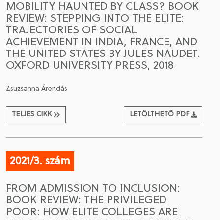
MOBILITY HAUNTED BY CLASS? BOOK
REVIEW: STEPPING INTO THE ELITE:
CSATLAKOZÁS A TÁRSASÁGHOZ / MEGÚJÍTOM A
TRAJECTORIES OF SOCIAL
TAGSÁGOMAT
ACHIEVEMENT IN INDIA, FRANCE, AND
THE UNITED STATES BY JULES NAUDET.
OXFORD UNIVERSITY PRESS, 2018
Zsuzsanna Árendás
TELJES CIKK
LETÖLTHETŐ PDF
2021/3. szám
FROM ADMISSION TO INCLUSION:
BOOK REVIEW: THE PRIVILEGED
POOR: HOW ELITE COLLEGES ARE