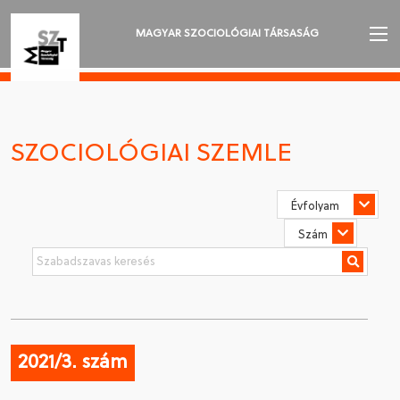
MAGYAR SZOCIOLÓGIAI TÁRSASÁG
AZ MSZT-RŐL
AKTUALITÁSOK
SZOCIOLÓGIAI SZEMLE
VÁNDORGYŰLÉSEK
SZAKOSZTÁLYOK
SZOCIOLÓGIAI SZEMLE
DÍJAK
NYELVVÁLASZTÁS
2021/3. szám