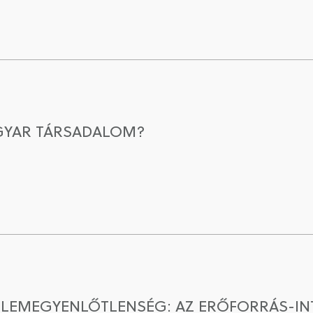
GYAR TÁRSADALOM?
ELEMEGYENLŐTLENSÉG: AZ ERŐFORRÁS-I