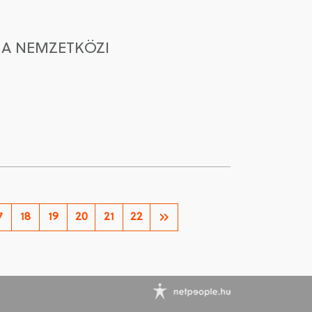
 A NEMZETKÖZI
7
18
19
20
21
22