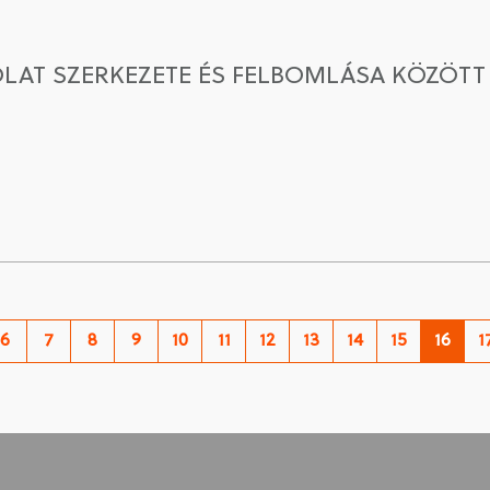
LAT SZERKEZETE ÉS FELBOMLÁSA KÖZÖTT
6
7
8
9
10
11
12
13
14
15
16
1